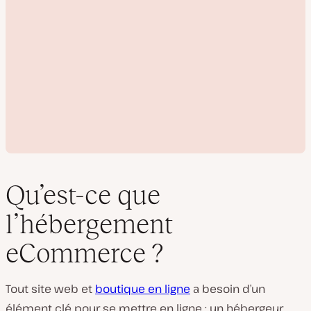
Qu’est-ce que
l’hébergement
L
eCommerce ?
i
r
e
l
Tout site web et
boutique en ligne
a besoin d’un
a
v
élément clé pour se mettre en ligne : un hébergeur.