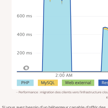
Performance : migration des clients vers l’infrastructure cl
K
Si vous avez besoin d’un hébergeur capable d’offrir des