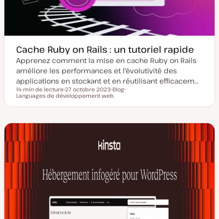
Cache Ruby on Rails : un tutoriel rapide
Apprenez comment la mise en cache Ruby on Rails
améliore les performances et l'évolutivité des
applications en stockant et en réutilisant efficacem…
14 min de lecture
27 octobre 2023
Blog
Temps de lecture
Languages de développement web
D
T
S
a
y
u
t
p
j
e
e
e
d
d
t
e
e
m
p
i
u
s
b
e
l
à
i
j
c
o
a
u
t
r
i
o
n