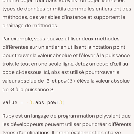
orienté objet. Tout dans Ruby est un objet. Même les
types de données primitifs comme les entiers ont des
méthodes, des variables d’instance et supportent le
chaînage de méthodes.
Par exemple, vous pouvez utiliser deux méthodes
différentes sur un entier en utilisant la notation point
pour trouver la valeur absolue et l’élever à la puissance
trois, le tout en une seule ligne. Jetez un coup d’œil au
code ci-dessous. Ici,
est utilisé pour trouver la
abs
valeur absolue de -3, et
élève la valeur absolue
pow(3)
de -3 à la puissance 3.
value 
=
-
3.
abs
.
pow
(
3
)
Ruby est un langage de programmation polyvalent que
les développeurs peuvent utiliser pour créer différents
types d’applications. Il prend également en charge