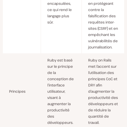
encapsulées,
en protégeant
ce qui rend le
contre la
langage plus
falsification des
sûr.
requêtes inter-
sites (CSRF) et en
empêchant les
vulnérabilités de
journalisation.
Ruby est basé
Ruby on Rails
sur le principe
met l’accent sur
de la
l’utilisation des
conception de
principes CoC et
l’interface
DRY afin
Principes
utilisateur,
d’augmenter la
visant à
productivité des
augmenter la
développeurs et
productivité
de réduire la
des
quantité de
développeurs.
travail.