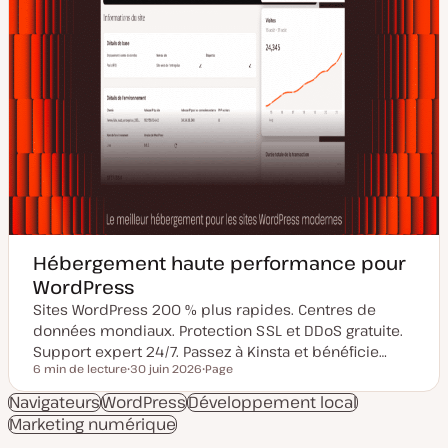
Hébergement haute performance pour
WordPress
Sites WordPress 200 % plus rapides. Centres de
données mondiaux. Protection SSL et DDoS gratuite.
Support expert 24/7. Passez à Kinsta et bénéficie…
6 min de lecture
30 juin 2026
Page
Temps de lecture
D
T
a
y
Navigateurs
WordPress
Développement local
t
p
Marketing numérique
e
e
d
d
e
e