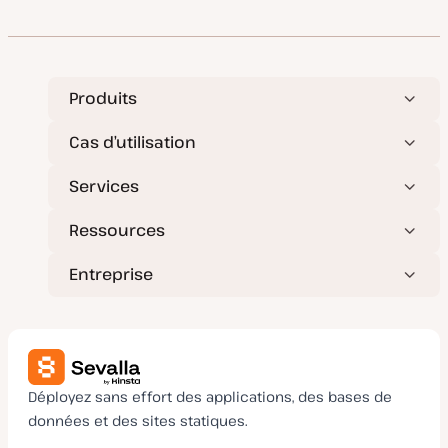
m
p
i
u
s
b
e
l
à
i
j
c
o
a
Produits
u
t
r
i
o
Cas d’utilisation
n
Services
Ressources
Entreprise
Déployez sans effort des applications, des bases de
données et des sites statiques.