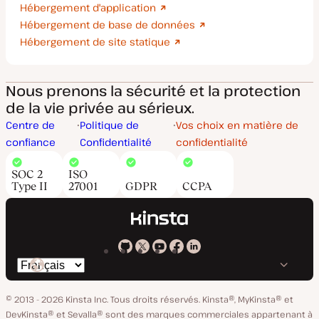
Hébergement d'application
Hébergement de base de données
Hébergement de site statique
Nous prenons la sécurité et la protection
de la vie privée au sérieux.
Centre de
Politique de
Vos choix en matière de
confiance
Confidentialité
confidentialité
SOC 2
ISO
Type II
27001
GDPR
CCPA
Kinsta
Kinsta
Kinsta
Kinsta
Kinsta
Changer
sur
sur
sur
sur
sur
de
GitHub
X
YouTube
Facebook
LinkedIn
© 2013 - 2026 Kinsta Inc. Tous droits réservés.
Kinsta®, MyKinsta® et
langue
DevKinsta® et Sevalla® sont des marques commerciales appartenant à