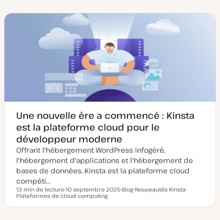
Une nouvelle ère a commencé : Kinsta
est la plateforme cloud pour le
développeur moderne
Offrant l'hébergement WordPress infogéré,
l'hébergement d'applications et l'hébergement de
bases de données, Kinsta est la plateforme cloud
compéti…
13 min de lecture
10 septembre 2025
Blog
Nouveautés Kinsta
Temps de lecture
Plateformes de cloud computing
D
T
S
S
a
y
u
u
t
p
j
j
e
e
e
e