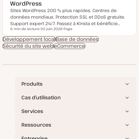
WordPress
Sites WordPress 200 % plus rapides. Centres de
données mondiaux. Protection SSL et DDoS gratuite.
Support expert 24/7. Passez à Kinsta et bénéficie…
6 min de lecture
30 juin 2026
Page
Temps de lecture
D
T
a
y
Développement local
Base de données
t
p
Sécurité du site web
e
eCommerce
e
d
d
e
e
m
p
i
u
s
b
e
l
à
i
j
c
o
a
Produits
u
t
r
i
o
Cas d’utilisation
n
Services
Ressources
Entreprise