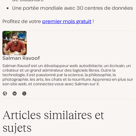
Une portée mondiale avec 30 centres de données
Profitez de votre
premier mois gratuit
!
Salman Ravoof
Salman Ravoof est un développeur web autodidacte, un écrivain, un
créateur et un grand admirateur des logiciels libres. Outre la
technologie, il est passionné par la science, la philosophie, la
photographie, les arts, les chats et la nourriture. Apprenez-en plus sur
son site web, et connectez-vous avec Salman sur X.
S
L
T
i
i
w
t
n
i
e
k
t
Articles similaires et
W
e
t
e
d
e
sujets
b
I
r
n