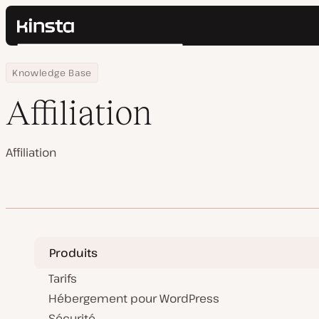
Kinsta®
Rechercher
Plateforme
Home
Centre de ressources
Affiliation
Knowledge Base
Solutions
Connexion
Prix
Affiliation
Ressources
Contact
Affiliation
Produits
Tarifs
Hébergement pour WordPress
Sécurité