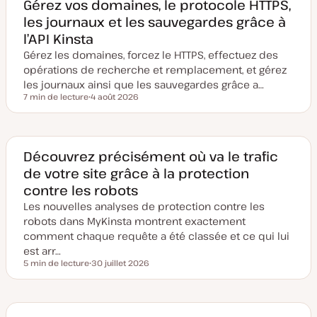
Gérez vos domaines, le protocole HTTPS,
les journaux et les sauvegardes grâce à
l’API Kinsta
Gérez les domaines, forcez le HTTPS, effectuez des
opérations de recherche et remplacement, et gérez
les journaux ainsi que les sauvegardes grâce a…
7 min de lecture
4 août 2026
Temps de lecture
D
a
t
e
d
e
Découvrez précisément où va le trafic
m
de votre site grâce à la protection
i
s
contre les robots
e
à
Les nouvelles analyses de protection contre les
j
o
robots dans MyKinsta montrent exactement
u
comment chaque requête a été classée et ce qui lui
r
est arr…
5 min de lecture
30 juillet 2026
Temps de lecture
D
a
t
e
d