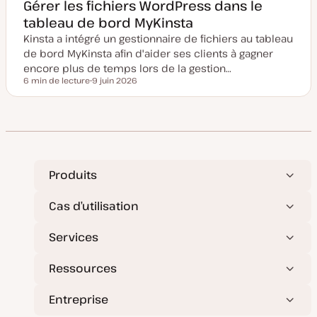
e
Gérer les fichiers WordPress dans le
m
tableau de bord MyKinsta
i
s
Kinsta a intégré un gestionnaire de fichiers au tableau
e
à
de bord MyKinsta afin d'aider ses clients à gagner
j
o
encore plus de temps lors de la gestion…
u
6 min de lecture
9 juin 2026
r
Temps de lecture
D
a
t
e
d
e
m
i
s
e
Produits
à
j
o
Cas d’utilisation
u
r
Services
Ressources
Entreprise