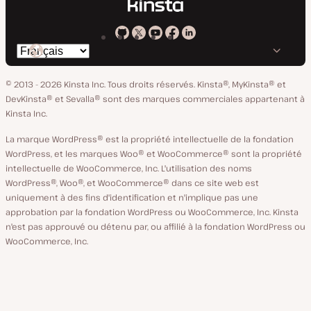
Kinsta
Kinsta
Kinsta
Kinsta
Kinsta
Changer
sur
sur
sur
sur
sur
de
GitHub
X
YouTube
Facebook
LinkedIn
© 2013 - 2026 Kinsta Inc. Tous droits réservés.
Kinsta®, MyKinsta® et
langue
DevKinsta® et Sevalla® sont des marques commerciales appartenant à
Kinsta Inc.
La marque WordPress® est la propriété intellectuelle de la fondation
WordPress, et les marques Woo® et WooCommerce® sont la propriété
intellectuelle de WooCommerce, Inc. L'utilisation des noms
WordPress®, Woo®, et WooCommerce® dans ce site web est
uniquement à des fins d'identification et n'implique pas une
approbation par la fondation WordPress ou WooCommerce, Inc. Kinsta
n'est pas approuvé ou détenu par, ou affilié à la fondation WordPress ou
WooCommerce, Inc.