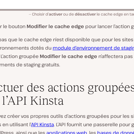
Choisir d’
activer
ou de
désactiver
le cache edge en tan
ur le bouton
Modifier le cache edge
pour lancer l’action 
pas que le cache edge n’est disponible que pour les sites
vironnements dotés du
module d’environnement de stagi
. L’action groupée
Modifier le cache edge
n’affectera pas 
ments de staging gratuits.
ctuer des actions groupée
 l’API Kinsta
z créer vos propres outils d’actions groupées pour les s
en utilisant l’
API Kinsta
. L’API fournit une passerelle pour 
Press, ainsi que les
applications web
, les
bases de donn