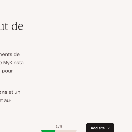
ut de
ements de
e MyKinsta
s pour
ons
et un
t au-