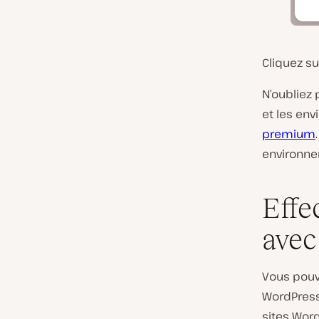
Cliquez s
N’oubliez 
et les en
premium
environne
Effe
avec
Vous pouve
WordPress 
sites Word