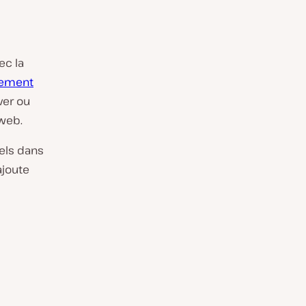
ec la
ement
ver ou
web.
els dans
ajoute