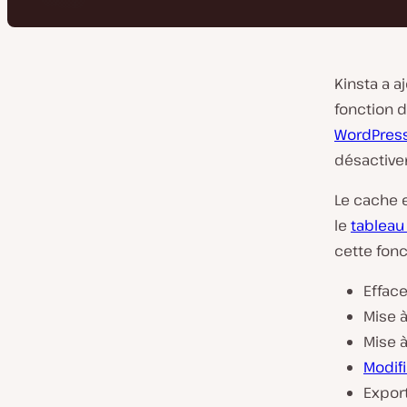
Kinsta a a
fonction d
WordPress
désactive
Le cache 
le
tableau
cette fonc
Efface
Mise à
Mise 
Modif
Export