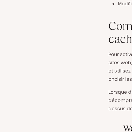
Modifi
Comm
cach
Pour acti
sites web
et utilise
choisir le
Lorsque d
décompte 
dessus de 