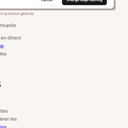
t qu’action globale.
groupée.
 en direct
ng
les
s
ites
gérer les
ées