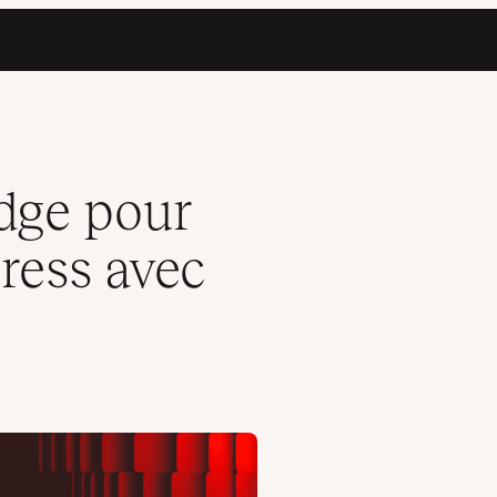
des actions groupées
edge pour
ress avec