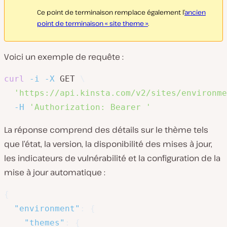
Ce point de terminaison remplace également l’
ancien
point de terminaison « site theme »
.
Voici un exemple de requête :
curl
-i
-X
 GET 
\
'https://api.kinsta.com/v2/sites/environme
-H
'Authorization: Bearer '
La réponse comprend des détails sur le thème tels
que l’état, la version, la disponibilité des mises à jour,
les indicateurs de vulnérabilité et la configuration de la
mise à jour automatique :
{
"environment"
:
{
"themes"
:
{