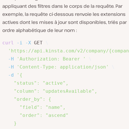
appliquant des filtres dans le corps de la requête. Par
exemple, la requête ci-dessous renvoie les extensions
actives dont les mises à jour sont disponibles, triés par
ordre alphabétique de leur nom :
curl
-i
-X
 GET 
\
'https://api.kinsta.com/v2/company/{compan
-H
'Authorization: Bearer '
\
-H
'Content-Type: application/json'
\
-d
'{

    "status": "active",

    "column": "updatesAvailable",

    "order_by": {

      "field": "name",

      "order": "ascend"

    }
