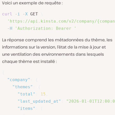
Voici un exemple de requête :
curl
-i
-X
 GET 
\
'https://api.kinsta.com/v2/company/{compan
-H
'Authorization: Bearer '
La réponse comprend les métadonnées du thème, les
informations sur la version, l’état de la mise à jour et
une ventilation des environnements dans lesquels
chaque thème est installé :
{
"company"
:
{
"themes"
:
{
"total"
:
15
,
"last_updated_at"
:
"2026-01-01T12:00:0
"items"
:
[