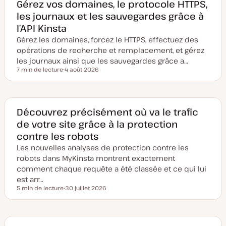
Gérez vos domaines, le protocole HTTPS,
les journaux et les sauvegardes grâce à
l’API Kinsta
Gérez les domaines, forcez le HTTPS, effectuez des
opérations de recherche et remplacement, et gérez
les journaux ainsi que les sauvegardes grâce a…
7 min de lecture
4 août 2026
Temps de lecture
D
a
t
e
d
e
Découvrez précisément où va le trafic
m
de votre site grâce à la protection
i
s
contre les robots
e
à
Les nouvelles analyses de protection contre les
j
o
robots dans MyKinsta montrent exactement
u
comment chaque requête a été classée et ce qui lui
r
est arr…
5 min de lecture
30 juillet 2026
Temps de lecture
D
a
t
e
d