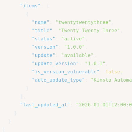
"items"
:
[
{
"name"
:
"twentytwentythree"
,
"title"
:
"Twenty Twenty Three"
,
"status"
:
"active"
,
"version"
:
"1.0.0"
,
"update"
:
"available"
,
"update_version"
:
"1.0.1"
,
"is_version_vulnerable"
:
false
,
"auto_update_type"
:
"Kinsta Automa
}
]
,
"last_updated_at"
:
"2026-01-01T12:00:0
}
}
}