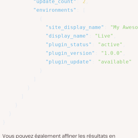
"update_count"
:
2
,
"environments"
:
[
{
"site_display_name"
:
"My Aweso
"display_name"
:
"Live"
,
"plugin_status"
:
"active"
,
"plugin_version"
:
"1.0.0"
,
"plugin_update"
:
"available"
}
]
}
]
}
}
}
Vous pouvez également affiner les résultats en