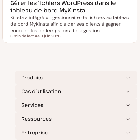
e
Gérer les fichiers WordPress dans le
m
tableau de bord MyKinsta
i
s
Kinsta a intégré un gestionnaire de fichiers au tableau
e
à
de bord MyKinsta afin d'aider ses clients à gagner
j
o
encore plus de temps lors de la gestion…
u
6 min de lecture
9 juin 2026
r
Temps de lecture
D
a
t
e
d
e
m
i
s
e
Produits
à
j
o
Cas d’utilisation
u
r
Services
Ressources
Entreprise