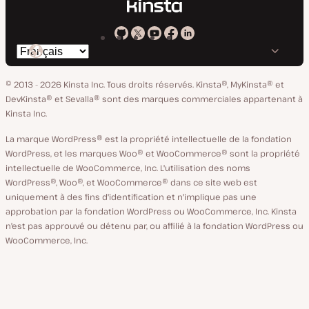
Kinsta
Kinsta
Kinsta
Kinsta
Kinsta
Changer
sur
sur
sur
sur
sur
de
GitHub
X
YouTube
Facebook
LinkedIn
© 2013 - 2026 Kinsta Inc. Tous droits réservés.
Kinsta®, MyKinsta® et
langue
DevKinsta® et Sevalla® sont des marques commerciales appartenant à
Kinsta Inc.
La marque WordPress® est la propriété intellectuelle de la fondation
WordPress, et les marques Woo® et WooCommerce® sont la propriété
intellectuelle de WooCommerce, Inc. L'utilisation des noms
WordPress®, Woo®, et WooCommerce® dans ce site web est
uniquement à des fins d'identification et n'implique pas une
approbation par la fondation WordPress ou WooCommerce, Inc. Kinsta
n'est pas approuvé ou détenu par, ou affilié à la fondation WordPress ou
WooCommerce, Inc.