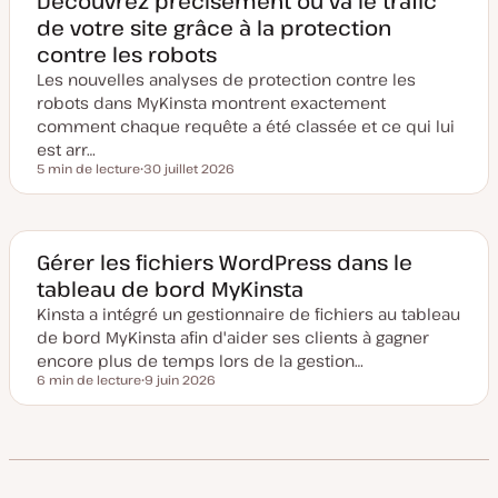
Découvrez précisément où va le trafic
m
de votre site grâce à la protection
i
s
contre les robots
e
à
Les nouvelles analyses de protection contre les
j
o
robots dans MyKinsta montrent exactement
u
comment chaque requête a été classée et ce qui lui
r
est arr…
5 min de lecture
30 juillet 2026
Temps de lecture
D
a
t
e
d
e
Gérer les fichiers WordPress dans le
m
tableau de bord MyKinsta
i
s
Kinsta a intégré un gestionnaire de fichiers au tableau
e
à
de bord MyKinsta afin d'aider ses clients à gagner
j
o
encore plus de temps lors de la gestion…
u
6 min de lecture
9 juin 2026
r
Temps de lecture
D
a
t
e
d
e
m
i