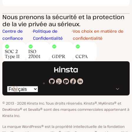
Nous prenons la sécurité et la protection
de la vie privée au sérieux.
Centre de
Politique de
Vos choix en matière de
confiance
Confidentialité
confidentialité
SOC 2
ISO
Type II
27001
GDPR
CCPA
Kinsta
Kinsta
Kinsta
Kinsta
Kinsta
Changer
sur
sur
sur
sur
sur
de
GitHub
X
YouTube
Facebook
LinkedIn
© 2013 - 2026 Kinsta Inc. Tous droits réservés.
Kinsta®, MyKinsta® et
langue
DevKinsta® et Sevalla® sont des marques commerciales appartenant à
Kinsta Inc.
La marque WordPress® est la propriété intellectuelle de la fondation