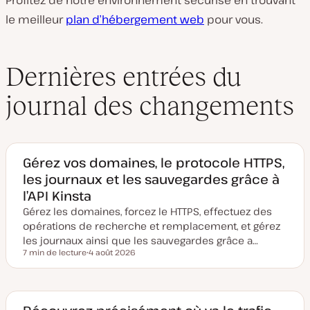
Profitez de notre environnement sécurisé en trouvant
le meilleur
plan d’hébergement web
pour vous.
Dernières entrées du
journal des changements
Gérez vos domaines, le protocole HTTPS,
les journaux et les sauvegardes grâce à
l’API Kinsta
Gérez les domaines, forcez le HTTPS, effectuez des
opérations de recherche et remplacement, et gérez
les journaux ainsi que les sauvegardes grâce a…
7 min de lecture
4 août 2026
Temps de lecture
D
a
t
e
d
e