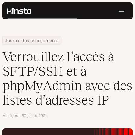
Navig
Kinsta®
Rechercher
Plateforme
Solutions
Connexion
Essayer gratuitement
Home
Verrouillez l’accès à SFTP/SSH et à phpMyAdmin avec des listes 
Journal des changements
Prix
Ressources
Verrouillez l’accès à
Contact
SFTP/SSH et à
phpMyAdmin avec des
listes d’adresses IP
Mis à jour
30 juillet 2024