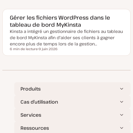
a
t
e
d
e
Gérer les fichiers WordPress dans le
m
tableau de bord MyKinsta
i
s
Kinsta a intégré un gestionnaire de fichiers au tableau
e
à
de bord MyKinsta afin d'aider ses clients à gagner
j
o
encore plus de temps lors de la gestion…
u
6 min de lecture
9 juin 2026
r
Temps de lecture
D
a
t
e
d
e
m
i
s
e
Produits
à
j
o
Cas d’utilisation
u
r
Services
Ressources