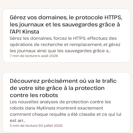
Gérez vos domaines, le protocole HTTPS,
les journaux et les sauvegardes grâce à
l’API Kinsta
Gérez les domaines, forcez le HTTPS, effectuez des
opérations de recherche et remplacement, et gérez
les journaux ainsi que les sauvegardes grâce a…
7 min de lecture
4 août 2026
Temps de lecture
D
a
t
e
d
e
Découvrez précisément où va le trafic
m
de votre site grâce à la protection
i
s
contre les robots
e
à
Les nouvelles analyses de protection contre les
j
o
robots dans MyKinsta montrent exactement
u
comment chaque requête a été classée et ce qui lui
r
est arr…
5 min de lecture
30 juillet 2026
Temps de lecture
D