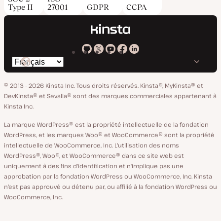
Type II
27001
GDPR
CCPA
Kinsta
Kinsta
Kinsta
Kinsta
Kinsta
Changer
sur
sur
sur
sur
sur
de
GitHub
X
YouTube
Facebook
LinkedIn
© 2013 - 2026 Kinsta Inc. Tous droits réservés.
Kinsta®, MyKinsta® et
langue
DevKinsta® et Sevalla® sont des marques commerciales appartenant à
Kinsta Inc.
La marque WordPress® est la propriété intellectuelle de la fondation
WordPress, et les marques Woo® et WooCommerce® sont la propriété
intellectuelle de WooCommerce, Inc. L'utilisation des noms
WordPress®, Woo®, et WooCommerce® dans ce site web est
uniquement à des fins d'identification et n'implique pas une
approbation par la fondation WordPress ou WooCommerce, Inc. Kinsta
n'est pas approuvé ou détenu par, ou affilié à la fondation WordPress ou
WooCommerce, Inc.