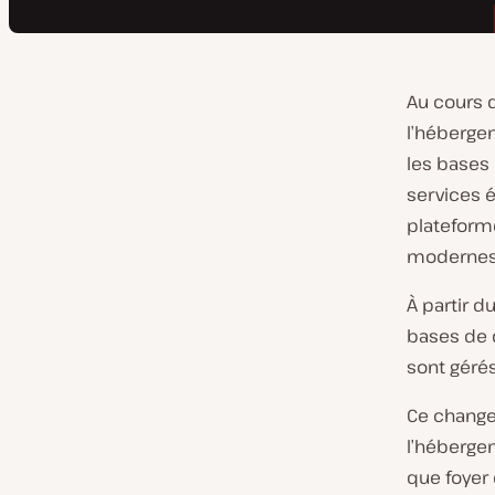
Au cours 
l’héberge
les bases 
services é
plateform
modernes 
À partir d
bases de 
sont géré
Ce change
l’héberge
que foyer 