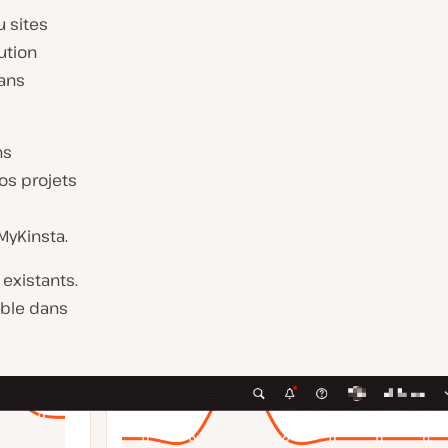
u sites
ution
sans
ns
os projets
 MyKinsta.
 existants.
ible dans