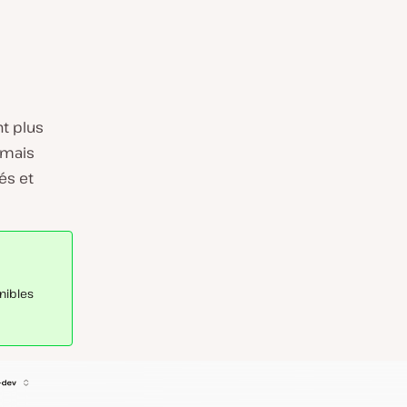
nt plus
rmais
és et
nibles