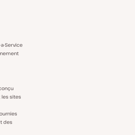
-a-Service
onnement
 conçu
les sites
fournies
et des