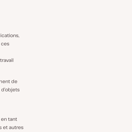
ications,
e ces
ravail
ement de
 d’objets
 en tant
s et autres