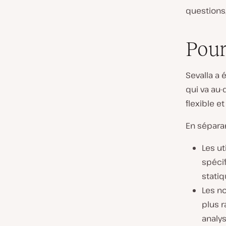
questions,
Pour
Sevalla a 
qui va au
flexible e
En séparan
Les ut
spécif
stati
Les no
plus 
analy