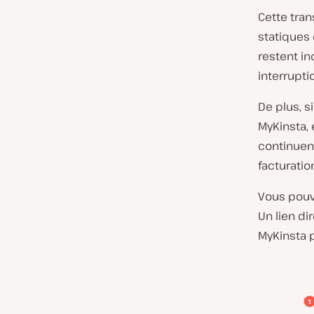
Cette tran
statiques 
restent in
interrupti
De plus, s
MyKinsta, 
continuen
facturatio
Vous pouve
Un lien di
MyKinsta p