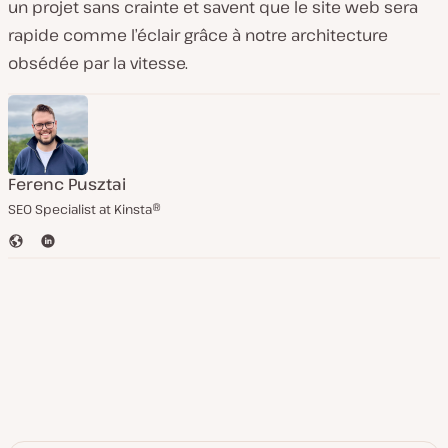
un projet sans crainte et savent que le site web sera
rapide comme l’éclair grâce à notre architecture
obsédée par la vitesse.
Ferenc Pusztai
SEO Specialist at Kinsta®
S
L
i
i
t
n
e
k
W
e
e
d
b
I
n