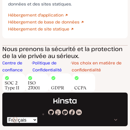
données et des sites statiques.
Hébergement d'application
Hébergement de base de données
Hébergement de site statique
Nous prenons la sécurité et la protection
de la vie privée au sérieux.
Centre de
Politique de
Vos choix en matière de
confiance
Confidentialité
confidentialité
SOC 2
ISO
Type II
27001
GDPR
CCPA
Kinsta
Kinsta
Kinsta
Kinsta
Kinsta
Changer
sur
sur
sur
sur
sur
de