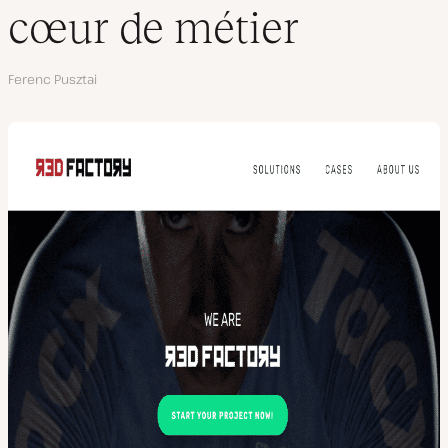
cœur de métier
Auteur
Ferenc Pusztai