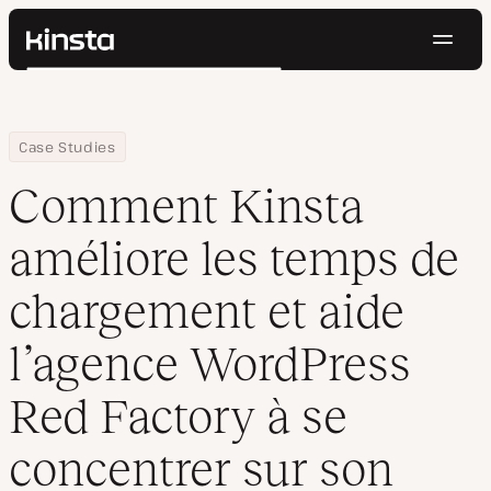
Navig
Kinsta®
Rechercher
Plateforme
Solutions
Connexion
Essayer gratuitement
Home
Entreprise
Comment Kinsta améliore les temps de chargement et aide l’ag
Case Studies
Prix
Ressources
Comment Kinsta
Contact
améliore les temps de
chargement et aide
l’agence WordPress
Red Factory à se
concentrer sur son