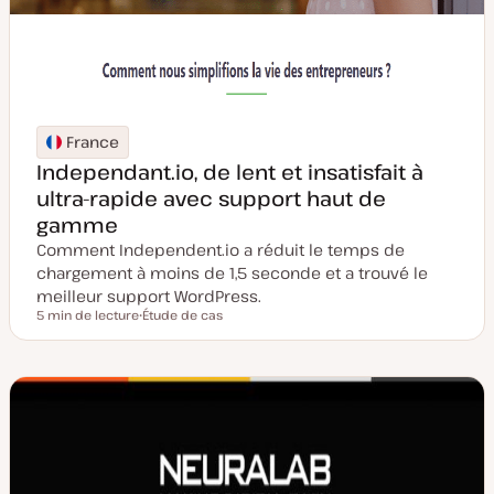
France
Independant.io, de lent et insatisfait à
ultra-rapide avec support haut de
gamme
Comment Independent.io a réduit le temps de
chargement à moins de 1,5 seconde et a trouvé le
meilleur support WordPress.
5 min de lecture
Étude de cas
Temps de lecture
T
y
p
e
d
e
p
u
b
l
i
c