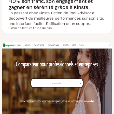
+10%, son trafic, son engagement et
gagner en sérénité grâce à Kinsta
En passant chez Kinsta, Gatien de Tool Advisor a
découvert de meilleures performances sur son site,
une interface facile d’utilisation et un suppor…
6 min de lecture
Étude de cas
Temps de lecture
T
y
p
e
d
e
p
u
b
l
i
c
a
t
i
o
n