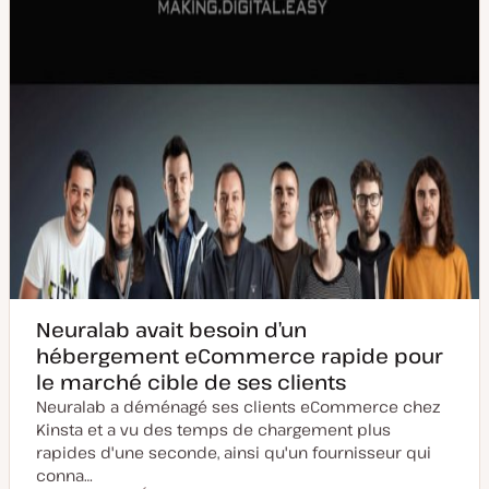
a
t
i
o
n
Neuralab avait besoin d’un
hébergement eCommerce rapide pour
le marché cible de ses clients
Neuralab a déménagé ses clients eCommerce chez
Kinsta et a vu des temps de chargement plus
rapides d'une seconde, ainsi qu'un fournisseur qui
conna…