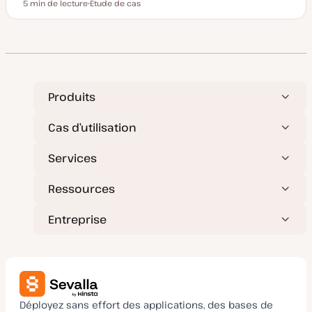
5 min de lecture
Étude de cas
Temps de lecture
T
y
p
e
d
e
p
u
b
l
Produits
i
c
a
Cas d’utilisation
t
i
o
Services
n
Ressources
Entreprise
Déployez sans effort des applications, des bases de