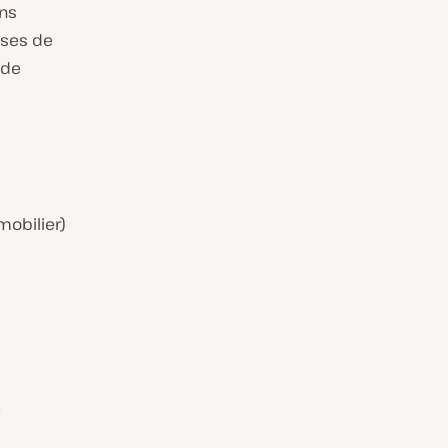
ens
ises de
 de
mobilier)
e