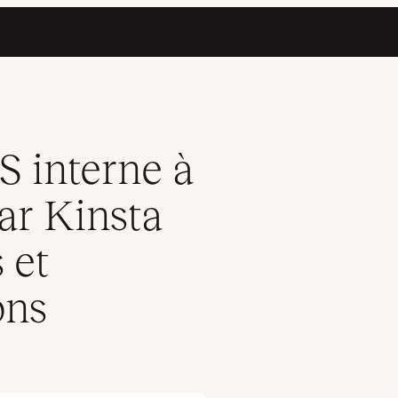
r réduire les coûts et simplifier les opérations
 interne à
ar Kinsta
 et
ons