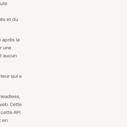
aute
és et du
 après la
er une
ait aucun
teur qui a
headless,
 web. Cette
 cette API
t en