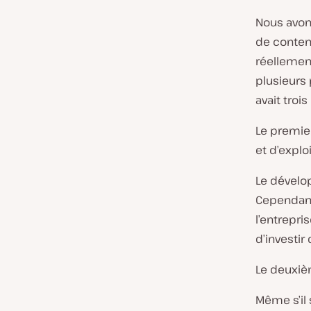
Nous avon
de conten
réellemen
plusieurs 
avait troi
Le premie
et d’exploi
Le dévelop
Cependant
l’entrepris
d’investir
Le deuxièm
Même s’il s