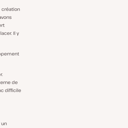
 création
 avons
rt
cer. Il y
oppement
r.
terne de
c difficile
r un