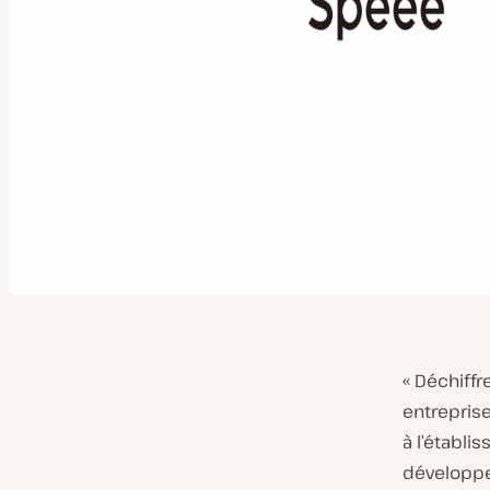
« Déchiffr
entrepris
à l’établ
développe