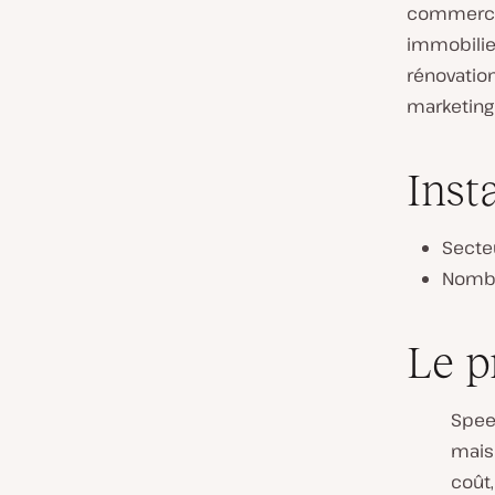
commercia
immobili
rénovatio
marketing
Inst
Secteu
Nombr
Le p
Spee
mais
coût, 