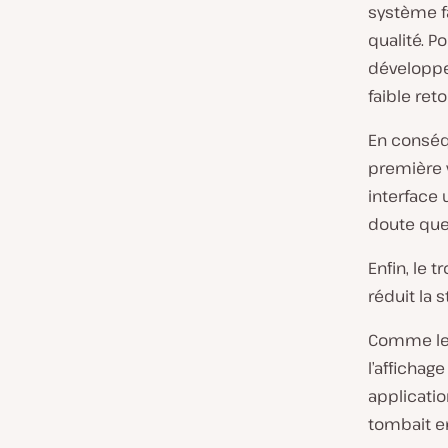
système fa
qualité. P
développe
faible re
En conséq
première v
interface 
doute que
Enfin, le 
réduit la 
Comme le 
l’affichag
applicatio
tombait e