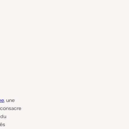
ee
, une
e consacre
 du
tés