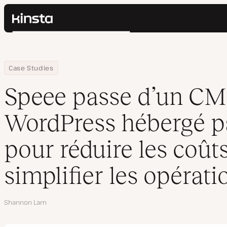
Kinsta®
Rechercher
Plateforme
Solutions
Connexion
Home
Entreprise
Speee passe d’un CMS interne à WordPress hébergé par Kinsta pou
Case Studies
Prix
Ressources
Speee passe d’un CMS
Contact
WordPress hébergé p
pour réduire les coûts
simplifier les opérati
Auteur
Shannon Lam