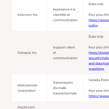
États-Unis
Assistance à la
Intercom, Inc.
clientèle et
Pour plus d’i
communication
https://www.
policy.
États-Unis
Support client
Pour plus d’i
Hubspot, Inc.
et
https://know
communication
security/hubs
and-data-host
questions
.
Canada, États
Transmission
Mailchannels
d’e-mails
Corporation
Pour plus d’i
transactionnels
https://www.
Inactiv.com