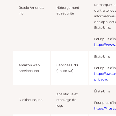
Remarque
: l
Oracle America,
Hébergement
qui traite les
Inc
et sécurité
informations 
des applicati
États-Unis.
Pour plus d’i
https://www.
États-Unis
Amazon Web
Services DNS
Pour plus d’i
Services, Inc.
(Route 53)
https://aws.
privacy/
.
États-Unis
Analytique et
Clickhouse, Inc.
stockage de
Pour plus d’i
logs
https://trust