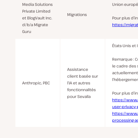
Media Solutions
Union europ
Private Limited
Migrations
et BlogVault Inc.
Pour plus d’i
d/b/a Migrate
https://migr
Guru
États-Unis et 
Remarque
: C
le cadre des
Assistance
actuellement 
client basée sur
l’hébergemen
Anthropic, PBC
l’IA et autres
fonctionnalités
Pour plus d’i
pour Sevalla
https://www.
user-privacy-
https://www.
processing-