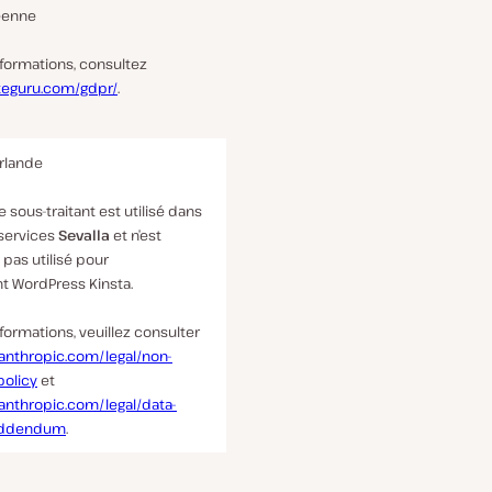
éenne
nformations, consultez
ateguru.com/gdpr/
.
Irlande
e sous-traitant est utilisé dans
 services
Sevalla
et n’est
pas utilisé pour
t WordPress Kinsta.
nformations, veuillez consulter
anthropic.com/legal/non-
policy
et
anthropic.com/legal/data-
addendum
.