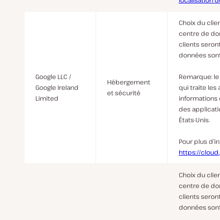
localisation
Choix du clien
centre de do
clients seron
données sont
Google LLC /
Remarque
: l
Hébergement
Google Ireland
qui traite les
et sécurité
Limited
informations 
des applicati
États-Unis.
Pour plus d’i
https://cloud
Choix du clien
centre de do
clients seron
données sont