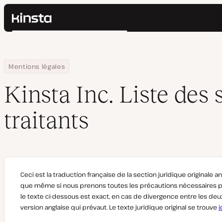
Kinsta®
Rechercher
Plateforme
Solutions
Connexion
Home
Kinsta Inc. Liste des sous-traitants
Mentions légales
Prix
Ressources
Kinsta Inc. Liste des 
Contact
traitants
Ceci est la traduction française de la section juridique originale an
que même si nous prenons toutes les précautions nécessaires 
le texte ci-dessous est exact, en cas de divergence entre les deux 
version anglaise qui prévaut. Le texte juridique original se trouve
i