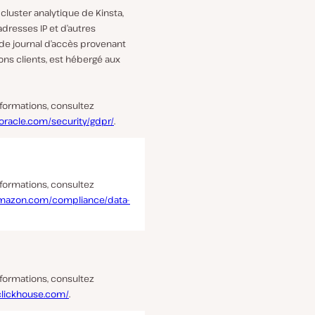
e cluster analytique de Kinsta,
 adresses IP et d’autres
de journal d’accès provenant
ons clients, est hébergé aux
nformations, consultez
oracle.com/security/gdpr/
.
nformations, consultez
amazon.com/compliance/data-
nformations, consultez
.clickhouse.com/
.