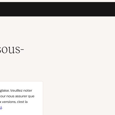
sous-
glaise. Veuillez noter
pour nous assurer que
versions, c’est la
ci
.