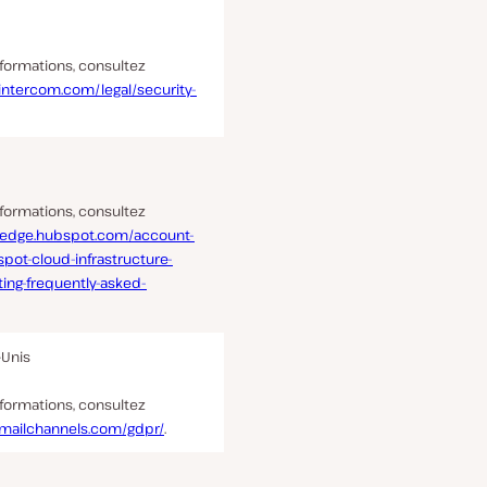
nformations, consultez
intercom.com/legal/security-
nformations, consultez
ledge.hubspot.com/account-
pot-cloud-infrastructure-
ing-frequently-asked-
-Unis
nformations, consultez
mailchannels.com/gdpr/
.