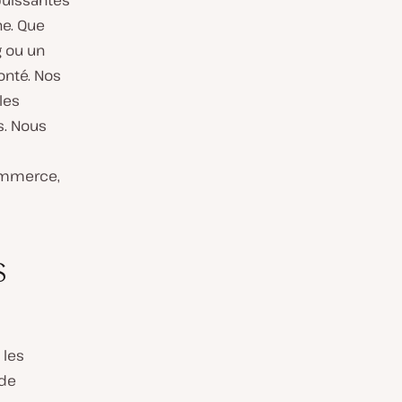
puissantes
ne. Que
g ou un
onté. Nos
les
s. Nous
ommerce,
s
 les
 de