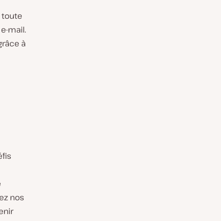
 toute
e-mail.
râce à
fis
e
ez nos
enir