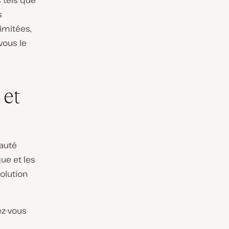
 tels que
s
limitées,
vous le
 et
nauté
ue et les
olution
ez-vous