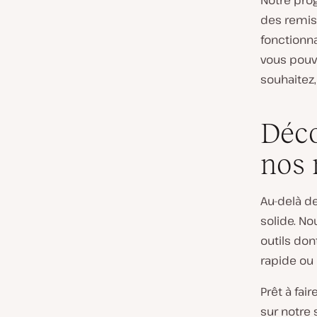
Notre pro
des remise
fonctionna
vous pouve
souhaitez,
Déco
nos 
Au-delà d
solide. No
outils don
rapide ou 
Prêt à fai
sur notre