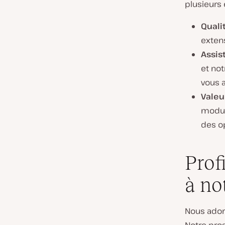
plusieurs
Qualit
exten
Assis
et not
vous a
Valeur
modul
des op
Prof
à no
Nous adoro