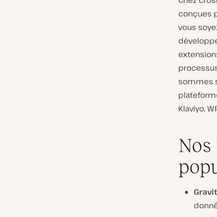
Chez Cros
i
conçues po
e
vous soye
n
développe
t
extensions
:
processus 
sommes sp
plateform
Klaviyo, W
Nos 
popu
Gravi
donné