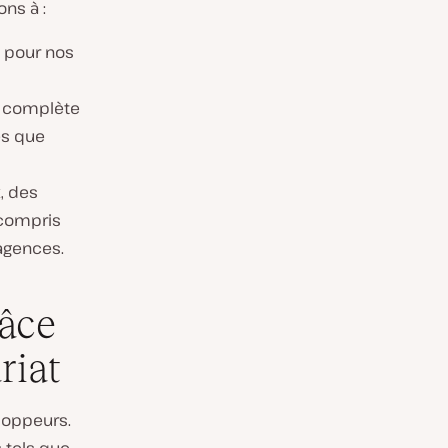
ons à :
 pour nos
n complète
ès que
, des
 compris
 agences.
râce
riat
eloppeurs.