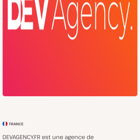
FRANCE
P
a
DEVAGENCY.FR est une agence de