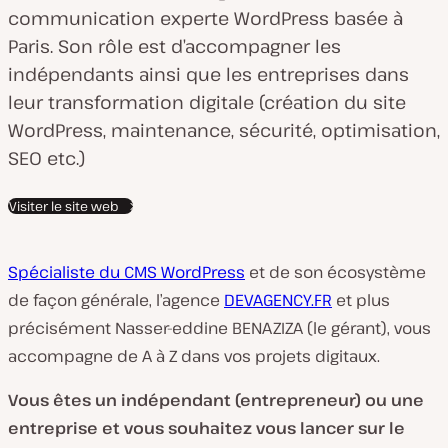
y
communication experte WordPress basée à
s
Paris. Son rôle est d’accompagner les
d
indépendants ainsi que les entreprises dans
u
leur transformation digitale (création du site
c
WordPress, maintenance, sécurité, optimisation,
l
SEO etc.)
i
Visiter le site web
e
n
t
Spécialiste du CMS WordPress
et de son écosystème
:
de façon générale, l’agence
DEVAGENCY.FR
et plus
précisément Nasser-eddine BENAZIZA (le gérant), vous
accompagne de A à Z dans vos projets digitaux.
Vous êtes un indépendant (entrepreneur) ou une
entreprise et vous souhaitez vous lancer sur le