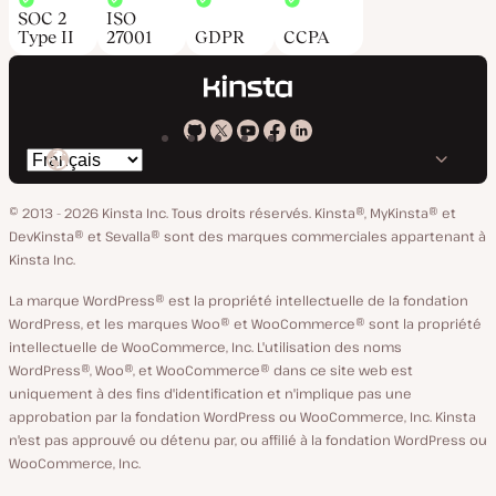
SOC 2
ISO
Type II
27001
GDPR
CCPA
Kinsta
Kinsta
Kinsta
Kinsta
Kinsta
Changer
sur
sur
sur
sur
sur
de
GitHub
X
YouTube
Facebook
LinkedIn
© 2013 - 2026 Kinsta Inc. Tous droits réservés.
Kinsta®, MyKinsta® et
langue
DevKinsta® et Sevalla® sont des marques commerciales appartenant à
Kinsta Inc.
La marque WordPress® est la propriété intellectuelle de la fondation
WordPress, et les marques Woo® et WooCommerce® sont la propriété
intellectuelle de WooCommerce, Inc. L'utilisation des noms
WordPress®, Woo®, et WooCommerce® dans ce site web est
uniquement à des fins d'identification et n'implique pas une
approbation par la fondation WordPress ou WooCommerce, Inc. Kinsta
n'est pas approuvé ou détenu par, ou affilié à la fondation WordPress ou
WooCommerce, Inc.