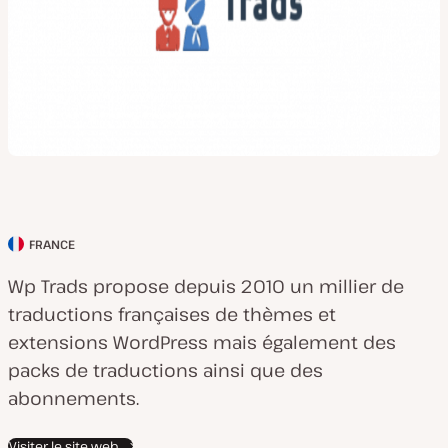
FRANCE
P
a
Wp Trads propose depuis 2010 un millier de
y
traductions françaises de thèmes et
s
extensions WordPress mais également des
d
packs de traductions ainsi que des
u
abonnements.
c
Visiter le site web