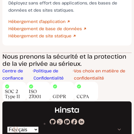
Déployez sans effort des applications, des bases de
données et des sites statiques.
Hébergement d'application
Hébergement de base de données
Hébergement de site statique
Nous prenons la sécurité et la protection
de la vie privée au sérieux.
Centre de
Politique de
Vos choix en matière de
confiance
Confidentialité
confidentialité
SOC 2
ISO
Type II
27001
GDPR
CCPA
Kinsta
Kinsta
Kinsta
Kinsta
Kinsta
Changer
sur
sur
sur
sur
sur