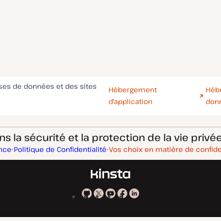
ases de données et des sites
Hébergement
Héb
d'application
don
 la sécurité et la protection de la vie privée
ance
Politique de Confidentialité
Vos choix en matière de confide
Kinsta
Kinsta
Kinsta
Kinsta
Kinsta
sur
sur
sur
sur
sur