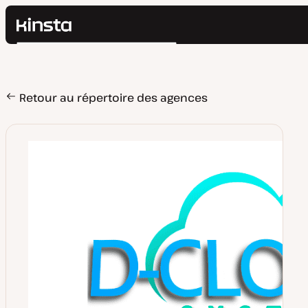
Kinsta®
Rechercher
Plateforme
Solutions
Connexion
Prix
Retour au répertoire des agences
Ressources
Contact