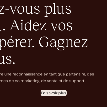
-vous plus
. Aidez vos
spérer. Gagnez
us.
re une reconnaissance en tant que partenaire, des
es de co-marketing, de vente et de support.
En savoir plus