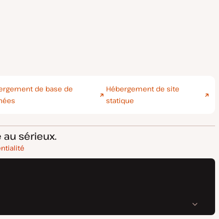
ergement de base de
Hébergement de site
nées
statique
 au sérieux.
ntialité