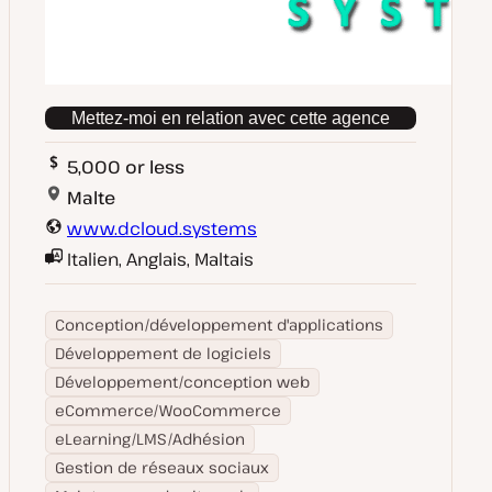
Mettez-moi en relation avec cette agence
5,000 or less
Malte
www.dcloud.systems
Italien, Anglais, Maltais
Conception/développement d'applications
Développement de logiciels
Développement/conception web
eCommerce/WooCommerce
eLearning/LMS/Adhésion
Gestion de réseaux sociaux