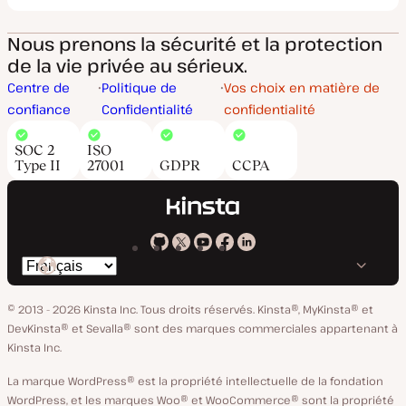
Nous prenons la sécurité et la protection
de la vie privée au sérieux.
Centre de
Politique de
Vos choix en matière de
confiance
Confidentialité
confidentialité
SOC 2
ISO
Type II
27001
GDPR
CCPA
Kinsta
Kinsta
Kinsta
Kinsta
Kinsta
Changer
sur
sur
sur
sur
sur
de
GitHub
X
YouTube
Facebook
LinkedIn
© 2013 - 2026 Kinsta Inc. Tous droits réservés.
Kinsta®, MyKinsta® et
langue
DevKinsta® et Sevalla® sont des marques commerciales appartenant à
Kinsta Inc.
La marque WordPress® est la propriété intellectuelle de la fondation
WordPress, et les marques Woo® et WooCommerce® sont la propriété