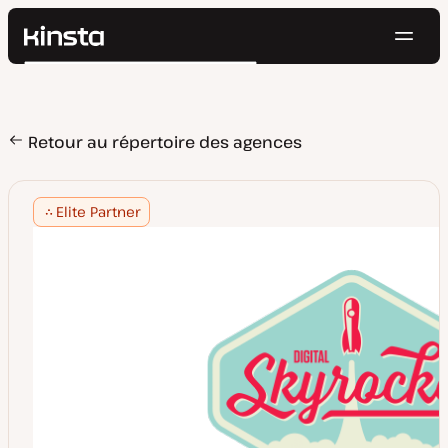
Navig
Kinsta®
Rechercher
Plateforme
Solutions
Connexion
Essayer gratuitement
Prix
Retour au répertoire des agences
Ressources
Contact
Elite Partner