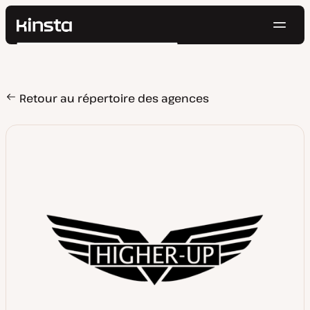
Navig
Kinsta®
Rechercher
Plateforme
Solutions
Connexion
Essayer gratuitement
Prix
Retour au répertoire des agences
Ressources
Contact