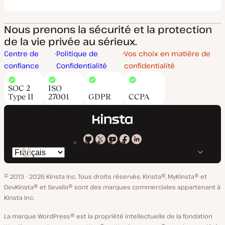
Nous prenons la sécurité et la protection
de la vie privée au sérieux.
Centre de
Politique de
Vos choix en matière de
confiance
Confidentialité
confidentialité
SOC 2
ISO
Type II
27001
GDPR
CCPA
Kinsta
Kinsta
Kinsta
Kinsta
Kinsta
Changer
sur
sur
sur
sur
sur
de
GitHub
X
YouTube
Facebook
LinkedIn
© 2013 - 2026 Kinsta Inc. Tous droits réservés.
Kinsta®, MyKinsta® et
langue
DevKinsta® et Sevalla® sont des marques commerciales appartenant à
Kinsta Inc.
La marque WordPress® est la propriété intellectuelle de la fondation