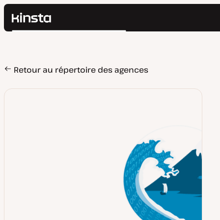
Kinsta®
Rechercher
Plateforme
Solutions
Connexion
Prix
Retour au répertoire des agences
Ressources
Contact