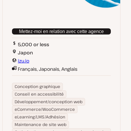
Mettez-moi en relation avec cette agence
5,000 or less
Japon
izu.io
Français, Japonais, Anglais
Conception graphique
Conseil en accessibilité
Développement/conception web
eCommerce/WooCommerce
eLearning/LMS/Adhésion
Maintenance de site web