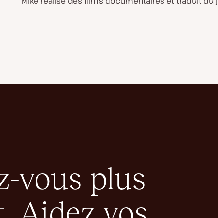
Mike réalise des films documentaires et traduit du j
-vous plus
. Aidez vos