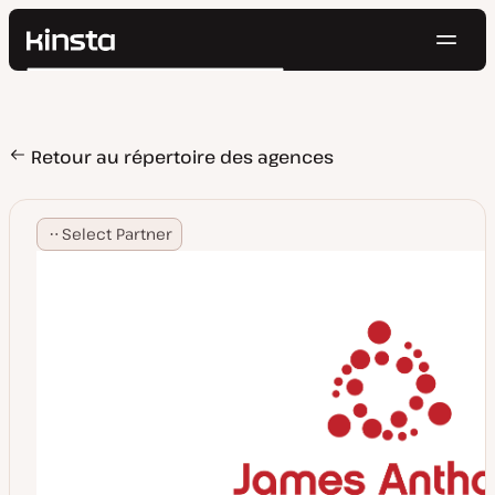
Navig
Kinsta®
Rechercher
Plateforme
Solutions
Connexion
Essayer gratuitement
Prix
Retour au répertoire des agences
Ressources
Contact
Select Partner