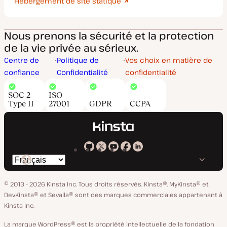
Hébergement de site statique
Nous prenons la sécurité et la protection
de la vie privée au sérieux.
Centre de
Politique de
Vos choix en matière de
confiance
Confidentialité
confidentialité
SOC 2
ISO
Type II
27001
GDPR
CCPA
Kinsta
Kinsta
Kinsta
Kinsta
Kinsta
Changer
sur
sur
sur
sur
sur
de
GitHub
X
YouTube
Facebook
LinkedIn
© 2013 - 2026 Kinsta Inc. Tous droits réservés.
Kinsta®, MyKinsta® et
langue
DevKinsta® et Sevalla® sont des marques commerciales appartenant à
Kinsta Inc.
La marque WordPress® est la propriété intellectuelle de la fondation