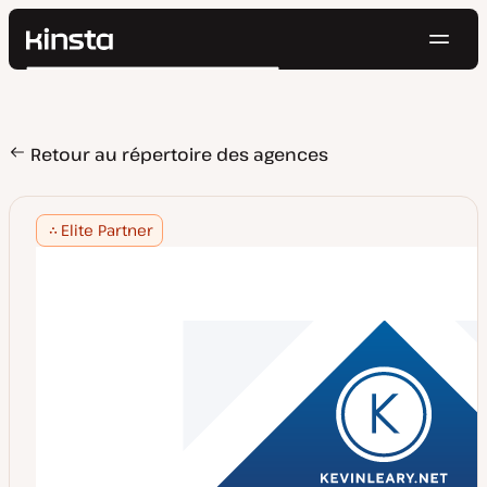
Navig
Kinsta®
Rechercher
Plateforme
Solutions
Connexion
Essayer gratuitement
Prix
Retour au répertoire des agences
Ressources
Contact
Elite Partner