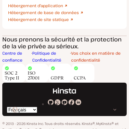
Hébergement d'application
Hébergement de base de données
Hébergement de site statique
Nous prenons la sécurité et la protection
de la vie privée au sérieux.
Centre de
Politique de
Vos choix en matière de
confiance
Confidentialité
confidentialité
SOC 2
ISO
Type II
27001
GDPR
CCPA
Kinsta
Kinsta
Kinsta
Kinsta
Kinsta
Changer
sur
sur
sur
sur
sur
de
GitHub
X
YouTube
Facebook
LinkedIn
© 2013 - 2026 Kinsta Inc. Tous droits réservés.
Kinsta®, MyKinsta® et
langue