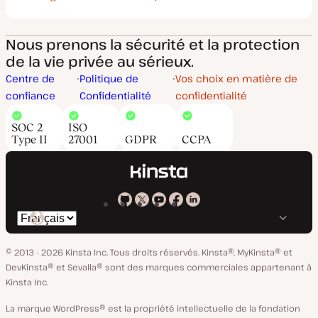
Nous prenons la sécurité et la protection
de la vie privée au sérieux.
Centre de
Politique de
Vos choix en matière de
confiance
Confidentialité
confidentialité
SOC 2
ISO
Type II
27001
GDPR
CCPA
Kinsta
Kinsta
Kinsta
Kinsta
Kinsta
Changer
sur
sur
sur
sur
sur
de
GitHub
X
YouTube
Facebook
LinkedIn
© 2013 - 2026 Kinsta Inc. Tous droits réservés.
Kinsta®, MyKinsta® et
langue
DevKinsta® et Sevalla® sont des marques commerciales appartenant à
Kinsta Inc.
La marque WordPress® est la propriété intellectuelle de la fondation