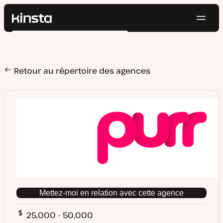
Navig
Kinsta®
Rechercher
Plateforme
Solutions
Connexion
Essayer gratuitement
Prix
Retour au répertoire des agences
Ressources
Contact
Mettez-moi en relation avec cette agence
25,000 - 50,000