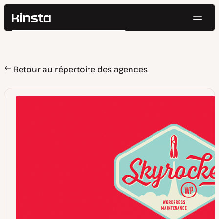
Navig
Kinsta®
Rechercher
Plateforme
Solutions
Connexion
Essayer gratuitement
Prix
Retour au répertoire des agences
Ressources
Contact