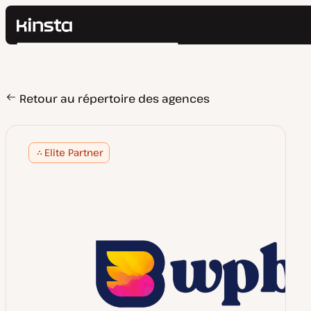
Kinsta®
Rechercher
Plateforme
Solutions
Connexion
Prix
Retour au répertoire des agences
Ressources
Contact
Elite Partner