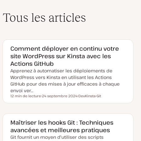
Tous les articles
Comment déployer en continu votre
site WordPress sur Kinsta avec les
Actions GitHub
Apprenez à automatiser les déploiements de
WordPress vers Kinsta en utilisant les Actions
GitHub pour des mises à jour efficaces à chaque
envoi ver…
12 min de lecture
24 septembre 2024
DevKinsta
Git
Temps de lecture
D
S
S
a
u
u
t
j
j
e
e
e
d
t
t
e
Maîtriser les hooks Git : Techniques
m
avancées et meilleures pratiques
i
s
Git fournit un moyen d'utiliser des scripts
e
à