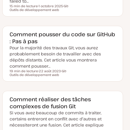
failed to…
r
15 min de lecture
1 octobre 2025
Git
Temps de lecture
Outils de développement web
D
S
S
a
u
u
t
j
j
e
e
e
d
t
t
e
m
Comment pousser du code sur GitHub
i
: Pas à pas
s
e
Pour la majorité des travaux Git, vous aurez
à
j
probablement besoin de travailler avec des
o
u
dépôts distants. Cet article vous montrera
r
comment pousser…
19 min de lecture
22 août 2023
Git
Temps de lecture
Outils de développement web
D
S
S
a
u
u
t
j
j
e
e
e
d
t
t
e
m
Comment réaliser des tâches
i
complexes de fusion Git
s
e
Si vous avez beaucoup de commits à traiter,
à
j
certains entreront en conflit avec d'autres et
o
u
nécessiteront une fusion. Cet article explique
r