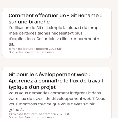
e
e
e
d
t
t
e
m
Comment effectuer un « Git Rename »
i
sur une branche
s
e
L'utilisation de Git est simple la plupart du temps,
à
j
mais certaines tâches nécessitent plus
o
u
d'explications. Cet article va illustrer comment «
r
git…
8 min de lecture
1 octobre 2025
Git
Temps de lecture
Outils de développement web
D
S
S
a
u
u
t
j
j
e
e
e
d
t
t
e
m
Git pour le développement web :
i
Apprenez à connaître le flux de travail
s
e
typique d’un projet
à
j
Vous vous demandez comment intégrer Git dans
o
u
votre flux de travail de développement web ? Nous
r
vous montrons tout ce que vous devez savoir
grâce à…
13 min de lecture
12 septembre 2023
Git
Temps de lecture
Outils de développement web
D
S
S