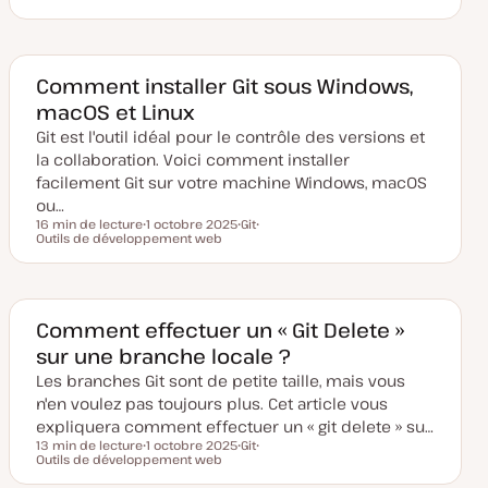
Temps de lecture
D
S
a
u
t
j
e
e
d
t
e
Comment installer Git sous Windows,
m
macOS et Linux
i
s
Git est l'outil idéal pour le contrôle des versions et
e
à
la collaboration. Voici comment installer
j
o
facilement Git sur votre machine Windows, macOS
u
ou…
r
16 min de lecture
1 octobre 2025
Git
Temps de lecture
Outils de développement web
D
S
S
a
u
u
t
j
j
e
e
e
d
t
t
e
m
Comment effectuer un « Git Delete »
i
sur une branche locale ?
s
e
Les branches Git sont de petite taille, mais vous
à
j
n'en voulez pas toujours plus. Cet article vous
o
u
expliquera comment effectuer un « git delete » su…
r
13 min de lecture
1 octobre 2025
Git
Temps de lecture
Outils de développement web
D
S
S
a
u
u
t
j
j