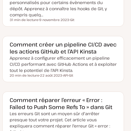
personnalisés pour certains évènements du
j
o
dépôt. Apprenez à connaître les hooks de Git, y
u
compris quelq…
r
31 min de lecture
9 novembre 2023
Git
Temps de lecture
D
S
a
u
t
j
e
e
d
t
e
Comment créer un pipeline CI/CD avec
m
les actions GitHub et l’API Kinsta
i
s
Apprenez à configurer efficacement un pipeline
e
à
CI/CD performant avec GitHub Actions et à exploiter
j
o
tout le potentiel de l'API Kinsta.
u
20 min de lecture
22 août 2023
API
Git
r
Temps de lecture
D
S
S
a
u
u
t
j
j
e
e
e
d
t
t
e
Comment réparer l’erreur « Error :
m
Failed to Push Some Refs To » dans Git
i
s
Les erreurs Git sont un moyen sûr d'arrêter
e
à
presque tout votre projet. Cet article vous
j
o
expliquera comment réparer l'erreur Git « error :
u