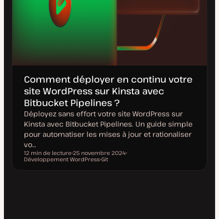
Comment déployer en continu votre
site WordPress sur Kinsta avec
Bitbucket Pipelines ?
Déployez sans effort votre site WordPress sur
Kinsta avec Bitbucket Pipelines. Un guide simple
pour automatiser les mises à jour et rationaliser
vo…
12 min de lecture
25 novembre 2024
Temps de lecture
Développement WordPress
D
Git
S
a
S
u
t
u
j
e
j
e
d
e
t
e
t
m
i
s
e