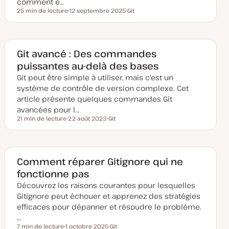
comment e…
25 min de lecture
12 septembre 2025
Git
Temps de lecture
D
S
a
u
t
j
e
e
d
t
e
Git avancé : Des commandes
m
puissantes au-delà des bases
i
s
Git peut être simple à utiliser, mais c'est un
e
à
système de contrôle de version complexe. Cet
j
o
article présente quelques commandes Git
u
avancées pour l…
r
21 min de lecture
22 août 2023
Git
Temps de lecture
D
S
a
u
t
j
e
e
d
t
e
Comment réparer Gitignore qui ne
m
fonctionne pas
i
s
Découvrez les raisons courantes pour lesquelles
e
à
Gitignore peut échouer et apprenez des stratégies
j
o
efficaces pour dépanner et résoudre le problème.
u
…
r
7 min de lecture
1 octobre 2025
Git