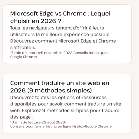
d
t
e
e
t
e
t
t
m
Microsoft Edge vs Chrome : Lequel
i
choisir en 2026 ?
s
e
Tous les navigateurs tentent d'offrir à leurs
à
j
utilisateurs la meilleure expérience possible.
o
u
Découvrez comment Microsoft Edge et Chrome
r
s'affronten…
17 min de lecture
5 novembre 2023
Conseils techniques
Temps de lecture
Google Chrome
D
S
S
a
u
u
t
j
j
e
e
e
d
t
t
e
m
Comment traduire un site web en
i
2026 (9 méthodes simples)
s
e
Découvrez toutes les options et ressources
à
j
disponibles pour savoir comment traduire un site
o
u
web. Explorez 9 méthodes simples pour traduire
r
des page…
10 min de lecture
22 août 2023
Temps de lecture
Conseils pour le marketing en ligne
D
S
Firefox
Google Chrome
a
u
S
S
t
j
u
u
e
e
j
j