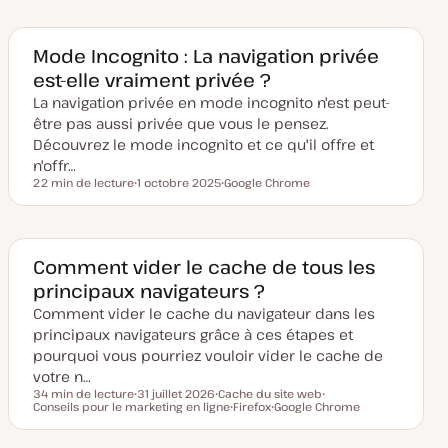
t
j
e
e
d
t
e
Mode Incognito : La navigation privée
m
est-elle vraiment privée ?
i
s
La navigation privée en mode incognito n'est peut-
e
à
être pas aussi privée que vous le pensez.
j
o
Découvrez le mode incognito et ce qu'il offre et
u
n'offr…
r
22 min de lecture
1 octobre 2025
Google Chrome
Temps de lecture
D
S
a
u
t
j
e
e
d
t
e
Comment vider le cache de tous les
m
principaux navigateurs ?
i
s
Comment vider le cache du navigateur dans les
e
à
principaux navigateurs grâce à ces étapes et
j
o
pourquoi vous pourriez vouloir vider le cache de
u
votre n…
r
34 min de lecture
31 juillet 2026
Cache du site web
Temps de lecture
Conseils pour le marketing en ligne
D
S
Firefox
Google Chrome
S
a
u
S
S
u
t
j
u
u
j
e
e
j
j
e