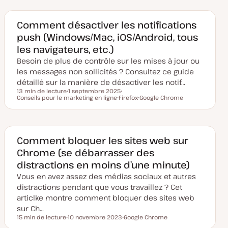
e
j
e
j
d
e
t
e
e
t
t
m
Comment désactiver les notifications
i
push (Windows/Mac, iOS/Android, tous
s
e
les navigateurs, etc.)
à
j
Besoin de plus de contrôle sur les mises à jour ou
o
u
les messages non sollicités ? Consultez ce guide
r
détaillé sur la manière de désactiver les notif…
13 min de lecture
1 septembre 2025
Temps de lecture
Conseils pour le marketing en ligne
D
Firefox
S
Google Chrome
a
S
u
S
t
u
j
u
e
j
e
j
d
e
t
e
e
t
t
m
Comment bloquer les sites web sur
i
Chrome (se débarrasser des
s
e
distractions en moins d’une minute)
à
j
Vous en avez assez des médias sociaux et autres
o
u
distractions pendant que vous travaillez ? Cet
r
articlke montre comment bloquer des sites web
sur Ch…
15 min de lecture
10 novembre 2023
Google Chrome
Temps de lecture
D
S