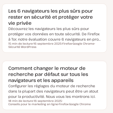
d
t
e
e
e
t
t
m
Les 6 navigateurs les plus sûrs pour
i
rester en sécurité et protéger votre
s
e
vie privée
à
j
Découvrez les navigateurs les plus sûrs pour
o
u
protéger vos données en toute sécurité. De Firefox
r
à Tor, notre évaluation couvre 6 navigateurs en pro…
15 min de lecture
16 septembre 2025
Firefox
Google Chrome
Temps de lecture
Sécurité WordPress
D
S
S
S
a
u
u
u
t
j
j
j
e
e
e
e
d
t
t
t
e
m
Comment changer le moteur de
i
recherche par défaut sur tous les
s
e
navigateurs et les appareils
à
j
Configurer les réglages du moteur de recherche
o
u
dans la plupart des navigateurs peut être un atout
r
pour la productivité. Nous vous les montrons ici.
18 min de lecture
16 septembre 2025
Temps de lecture
Conseils pour le marketing en ligne
D
Firefox
S
Google Chrome
a
S
u
S
t
u
j
u