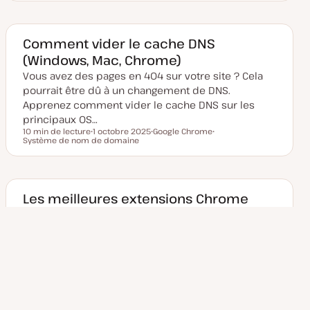
a
u
t
j
e
e
d
t
e
Comment vider le cache DNS
m
(Windows, Mac, Chrome)
i
s
Vous avez des pages en 404 sur votre site ? Cela
e
à
pourrait être dû à un changement de DNS.
j
o
Apprenez comment vider le cache DNS sur les
u
principaux OS…
r
10 min de lecture
1 octobre 2025
Google Chrome
Temps de lecture
Système de nom de domaine
D
S
S
a
u
u
t
j
j
e
e
e
d
t
t
e
m
Les meilleures extensions Chrome
i
pour stimuler la productivité des
s
e
utilisateurs de WordPress
à
j
Lors de la construction de sites Web, tout ce qui
o
u
permet de gagner du temps est une recherche
r
utile. Découvrez ces extensions Chrome afin d'être
pl…
9 min de lecture
22 août 2023
Google Chrome