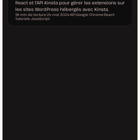
React et l'API Kinsta pour gérer les extensions sur
les sites WordPress hébergés avec Kinsta.
18 min de lecture
24 mai 2024
API
Google Chrome
React
Temps de lecture
Tutoriels JavaScript
D
S
S
S
S
a
u
u
u
u
t
j
j
j
j
e
e
e
e
e
d
t
t
t
t
e
m
i
s
e
à
j
o
u
r