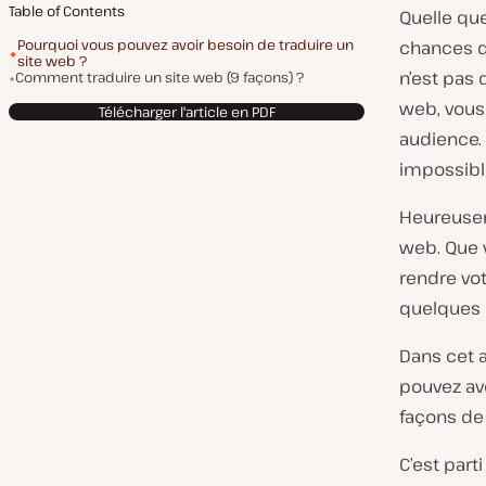
Table of Contents
Quelle que 
Pourquoi vous pouvez avoir besoin de traduire un
chances q
site web ?
n’est pas 
Comment traduire un site web (9 façons) ?
web, vous
Télécharger l'article en PDF
audience.
impossible
Heureusem
web. Que v
rendre vot
quelques o
Dans cet a
pouvez avo
façons de l
C’est parti 