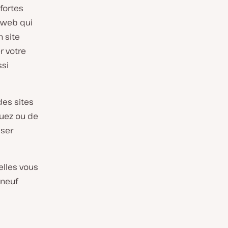
 fortes
 web qui
n site
 votre
ssi
es sites
guez ou de
iser
elles vous
 neuf