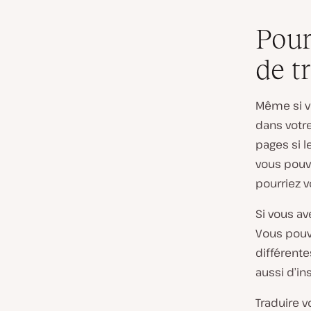
Pour
de t
Même si vo
dans votre
pages si l
vous pouv
pourriez v
Si vous av
Vous pouve
différente
aussi d’in
Traduire v