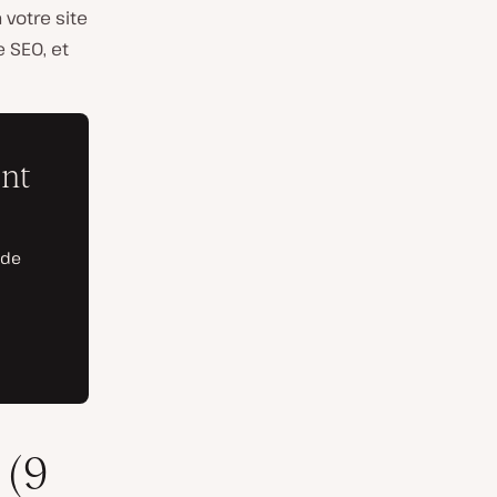
 votre site
e SEO, et
 (9