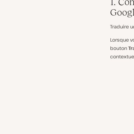
1. Co
Goog
Traduire u
Lorsque vo
bouton
Tr
contextuel