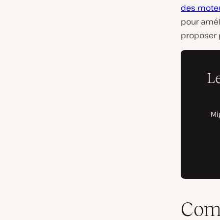
des moteu
pour améli
proposer p
Comm