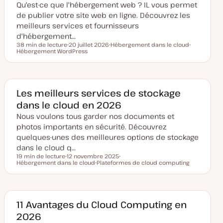
Qu'est-ce que l'hébergement web ? IL vous permet
à
j
de publier votre site web en ligne. Découvrez les
o
u
meilleurs services et fournisseurs
r
d'hébergement…
38 min de lecture
20 juillet 2026
Hébergement dans le cloud
Temps de lecture
Hébergement WordPress
D
S
S
a
u
u
t
j
j
e
e
e
d
t
t
e
m
Les meilleurs services de stockage
i
dans le cloud en 2026
s
e
Nous voulons tous garder nos documents et
à
j
photos importants en sécurité. Découvrez
o
u
quelques-unes des meilleures options de stockage
r
dans le cloud q…
19 min de lecture
12 novembre 2025
Temps de lecture
Hébergement dans le cloud
D
Plateformes de cloud computing
S
a
S
u
t
u
j
e
j
e
d
e
t
e
t
m
11 Avantages du Cloud Computing en
i
2026
s
e