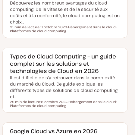
Découvrez les nombreux avantages du cloud
à
j
computing. De la vitesse et de la sécurité aux
o
u
coûts et à la conformité, le cloud computing est un
r
choix…
31 min de lecture
11 octobre 2023
Hébergement dans le cloud
Temps de lecture
Plateformes de cloud computing
D
S
S
a
u
u
t
j
j
e
e
e
d
t
t
e
m
Types de Cloud Computing – un guide
i
complet sur les solutions et
s
e
technologies de Cloud en 2026
à
j
Il est difficile de s'y retrouver dans la complexité
o
u
du marché du Cloud. Ce guide explique les
r
différents types de solutions de cloud computing
et…
25 min de lecture
8 octobre 2024
Hébergement dans le cloud
Temps de lecture
Plateformes de cloud computing
D
S
S
a
u
u
t
j
j
e
e
e
d
t
t
e
m
Google Cloud vs Azure en 2026
i