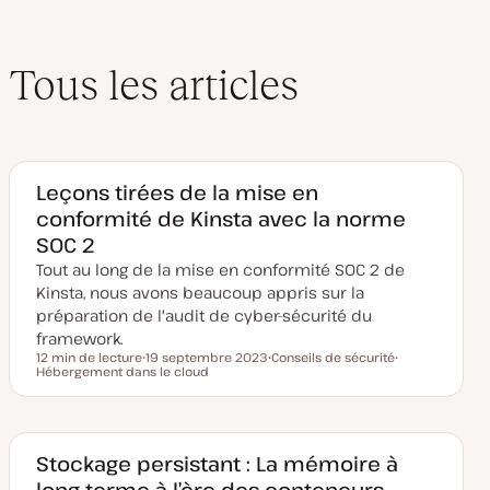
Tous les articles
Leçons tirées de la mise en
conformité de Kinsta avec la norme
SOC 2
Tout au long de la mise en conformité SOC 2 de
Kinsta, nous avons beaucoup appris sur la
préparation de l'audit de cyber-sécurité du
framework.
12 min de lecture
19 septembre 2023
Conseils de sécurité
Temps de lecture
Hébergement dans le cloud
D
S
S
a
u
u
t
j
j
e
e
e
d
t
t
e
m
Stockage persistant : La mémoire à
i
long terme à l’ère des conteneurs
s