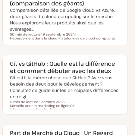
(comparaison des géants)
s
e
Comparaison détaillée de Google Cloud vs Azure,
à
j
deux géants du cloud computing sur le marché.
o
u
Nous explorons leurs produits ainsi que les
r
avantages…
50 min de lecture
19 septembre 2024
Temps de lecture
Hébergement dans le cloud
D
Plateformes de cloud computing
S
a
S
u
t
u
j
e
j
e
d
e
t
e
t
m
Git vs GitHub : Quelle est la différence
i
et comment débuter avec les deux
s
e
Git est-il la même chose que GitHub ? Avez-vous
à
j
besoin des deux pour le développement ?
o
u
Consultez ce guide sur les principales différences
r
entre gi…
11 min de lecture
1 octobre 2025
Conseils pour le marketing en ligne
D
S
Git
Temps de lecture
Hébergement dans le cloud
a
u
S
S
t
j
u
u
e
e
j
j
d
t
e
e
e
t
t
m
Part de Marché du Cloud : Un Regard
i