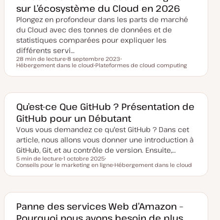
s
sur L’écosystème du Cloud en 2026
e
à
Plongez en profondeur dans les parts de marché
j
o
du Cloud avec des tonnes de données et de
u
statistiques comparées pour expliquer les
r
différents servi…
28 min de lecture
8 septembre 2023
Temps de lecture
Hébergement dans le cloud
D
Plateformes de cloud computing
S
a
S
u
t
u
j
e
j
e
d
e
t
e
t
m
Qu’est-ce Que GitHub ? Présentation de
i
GitHub pour un Débutant
s
e
Vous vous demandez ce qu'est GitHub ? Dans cet
à
j
article, nous allons vous donner une introduction à
o
u
GitHub, Git, et au contrôle de version. Ensuite,…
r
5 min de lecture
1 octobre 2025
Temps de lecture
Conseils pour le marketing en ligne
D
S
Hébergement dans le cloud
a
u
S
t
j
u
e
e
j
d
t
e
e
t
m
Panne des services Web d’Amazon –
i
Pourquoi nous avons besoin de plus
s