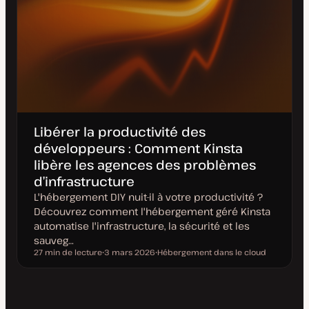
Libérer la productivité des
développeurs : Comment Kinsta
libère les agences des problèmes
d’infrastructure
L'hébergement DIY nuit-il à votre productivité ?
Découvrez comment l'hébergement géré Kinsta
automatise l'infrastructure, la sécurité et les
sauveg…
27 min de lecture
3 mars 2026
Hébergement dans le cloud
Temps de lecture
D
S
a
u
t
j
e
e
d
t
e