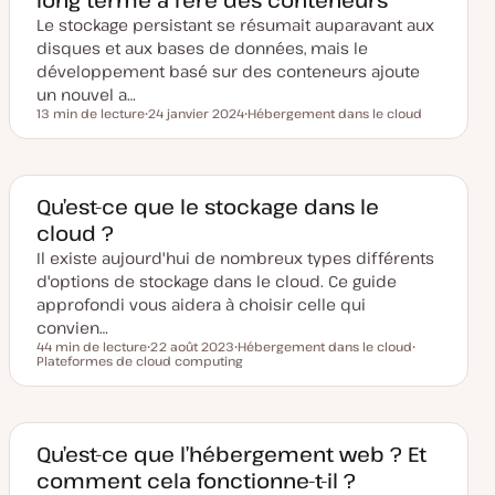
e
Le stockage persistant se résumait auparavant aux
à
j
disques et aux bases de données, mais le
o
u
développement basé sur des conteneurs ajoute
r
un nouvel a…
13 min de lecture
24 janvier 2024
Hébergement dans le cloud
Temps de lecture
D
S
a
u
t
j
e
e
d
t
e
Qu’est-ce que le stockage dans le
m
cloud ?
i
s
Il existe aujourd'hui de nombreux types différents
e
à
d'options de stockage dans le cloud. Ce guide
j
o
approfondi vous aidera à choisir celle qui
u
convien…
r
44 min de lecture
22 août 2023
Hébergement dans le cloud
Temps de lecture
Plateformes de cloud computing
D
S
S
a
u
u
t
j
j
e
e
e
d
t
t
e
m
Qu’est-ce que l’hébergement web ? Et
i
comment cela fonctionne-t-il ?
s
e