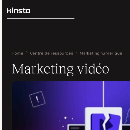
Kinsta®
Rechercher
Plateforme
Solutions
Connexion
Prix
Ressources
Contact
Home
Marketing vidéo
Centre de ressources
Marketing numérique
Marketing vidéo