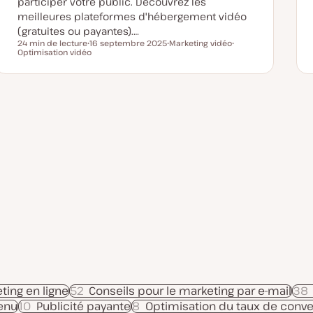
participer votre public. Découvrez les
meilleures plateformes d'hébergement vidéo
(gratuites ou payantes).…
24 min de lecture
16 septembre 2025
Marketing vidéo
Temps de lecture
Optimisation vidéo
D
S
S
a
u
u
t
j
j
e
e
e
d
t
t
e
m
i
s
e
à
j
o
u
r
ting en ligne
52
Conseils pour le marketing par e-mail
38
tenu
10
Publicité payante
8
Optimisation du taux de conve