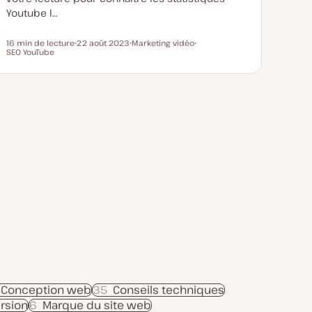
Youtube l…
16 min de lecture
22 août 2023
Marketing vidéo
Temps de lecture
SEO YouTube
D
S
S
a
u
u
t
j
j
e
e
e
d
t
t
e
m
i
s
e
à
j
o
u
r
Conception web
35
Conseils techniques
rsion
6
Marque du site web