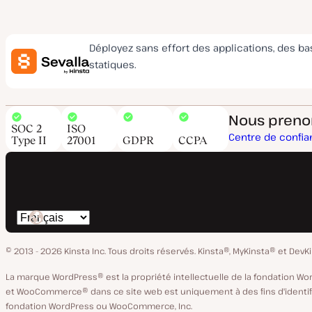
Déployez sans effort des applications, des b
statiques.
Nous prenons
SOC 2
ISO
Centre de confi
Type II
27001
GDPR
CCPA
Changer
de
© 2013 - 2026 Kinsta Inc. Tous droits réservés.
Kinsta®, MyKinsta® et DevK
langue
La marque WordPress® est la propriété intellectuelle de la fondation W
et WooCommerce® dans ce site web est uniquement à des fins d'identifica
fondation WordPress ou WooCommerce, Inc.