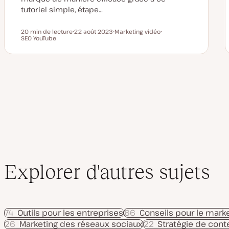
tutoriel simple, étape…
20 min de lecture
22 août 2023
Marketing vidéo
Temps de lecture
SEO YouTube
D
S
S
a
u
u
t
j
j
e
e
e
d
t
t
e
m
i
s
e
à
j
o
u
r
Explorer d'autres sujets
74
Outils pour les entreprises
66
Conseils pour le marke
26
Marketing des réseaux sociaux
22
Stratégie de con