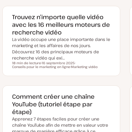
Trouvez n’importe quelle vidéo
avec les 16 meilleurs moteurs de
recherche vidéo
La vidéo occupe une place importante dans le
marketing et les affaires de nos jours.
Découvrez 16 des principaux moteurs de
recherche vidéo qui exi…
18 min de lecture
16 septembre 2025
Temps de lecture
Conseils pour le marketing en ligne
D
Marketing vidéo
S
a
S
u
t
u
j
e
j
e
d
e
t
e
t
m
i
Comment créer une chaîne
s
e
YouTube (tutoriel étape par
à
j
étape)
o
u
Apprenez 7 étapes faciles pour créer une
r
chaîne YouTube afin de mettre en valeur votre
marque de manière efficace grâce à ce