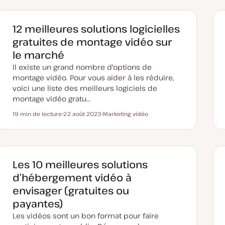
12 meilleures solutions logicielles
gratuites de montage vidéo sur
le marché
Il existe un grand nombre d'options de
montage vidéo. Pour vous aider à les réduire,
voici une liste des meilleurs logiciels de
montage vidéo gratu…
19 min de lecture
22 août 2023
Marketing vidéo
Temps de lecture
D
S
a
u
t
j
e
e
d
t
e
m
Les 10 meilleures solutions
i
s
d’hébergement vidéo à
e
à
envisager (gratuites ou
j
o
payantes)
u
r
Les vidéos sont un bon format pour faire