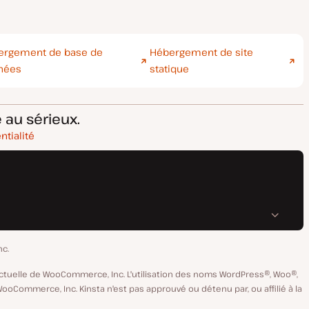
ergement de base de
Hébergement de site
nées
statique
 au sérieux.
ntialité
nc.
ctuelle de WooCommerce, Inc. L'utilisation des noms WordPress®, Woo®,
Commerce, Inc. Kinsta n'est pas approuvé ou détenu par, ou affilié à la