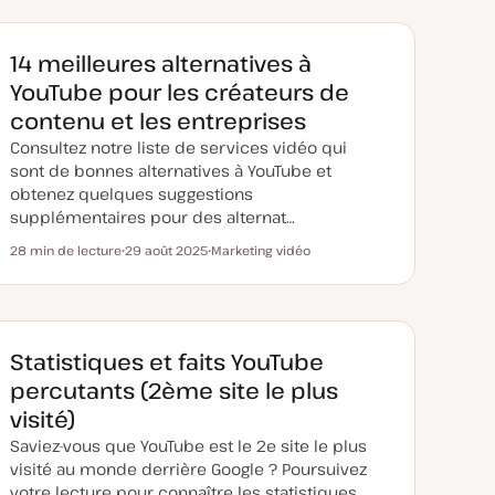
14 meilleures alternatives à
YouTube pour les créateurs de
contenu et les entreprises
Consultez notre liste de services vidéo qui
sont de bonnes alternatives à YouTube et
obtenez quelques suggestions
supplémentaires pour des alternat…
28 min de lecture
29 août 2025
Marketing vidéo
Temps de lecture
D
S
a
u
t
j
e
e
d
t
e
m
Statistiques et faits YouTube
i
s
percutants (2ème site le plus
e
à
visité)
j
o
Saviez-vous que YouTube est le 2e site le plus
u
r
visité au monde derrière Google ? Poursuivez
votre lecture pour connaître les statistiques