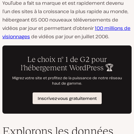
YouTube a fait sa marque et est rapidement devenu
l’un des sites à la croissance la plus rapide au monde,
hébergeant 65 000 nouveaux téléversements de
vidéos par jour et permettant d’obtenir
100 millions de
L
visionnages
de vidéos par jour en juillet 2006.
i
r
e
l
a
v
i
d
é
o
Explorons les données