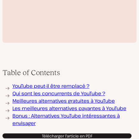
Table of Contents
L
YouTube peut-il être remplacé ?
i
r
Qui sont les concurrents de YouTube ?
e
Meilleures alternatives gratuites à YouTube
l
a
Les meilleures alternatives payantes à YouTube
v
Bonus : Alternatives YouTube intéressantes à
i
d
envisager
é
o
Télécharger l'article en PDF