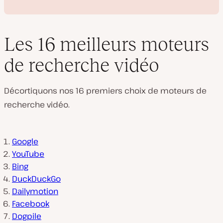
Les 16 meilleurs moteurs
de recherche vidéo
L
i
Décortiquons nos 16 premiers choix de moteurs de
r
e
recherche vidéo.
l
a
v
i
d
Google
é
YouTube
o
Bing
DuckDuckGo
Dailymotion
Facebook
Dogpile