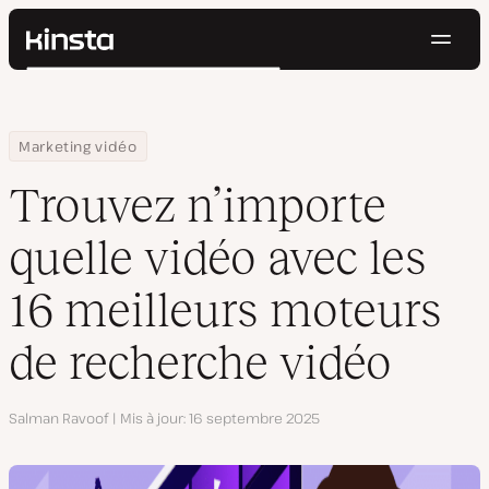
Navig
Kinsta®
Rechercher
Plateforme
Solutions
Connexion
Essayer gratuitement
Home
Centre de ressources
Blog
Trouvez n’importe quelle vidéo avec les 16 meilleurs moteurs d
Marketing vidéo
Prix
Ressources
Trouvez n’importe
Contact
quelle vidéo avec les
16 meilleurs moteurs
de recherche vidéo
Auteur
Salman Ravoof
Mis à jour
16 septembre 2025