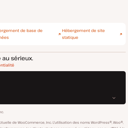
ergement de base de
Hébergement de site
nées
statique
 au sérieux.
ntialité
nc.
ctuelle de WooCommerce, Inc. L'utilisation des noms WordPress®, Woo®,