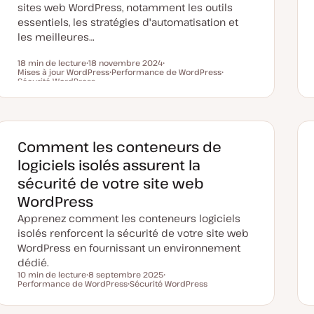
sites web WordPress, notamment les outils
essentiels, les stratégies d'automatisation et
les meilleures…
18 min de lecture
18 novembre 2024
Mises à jour WordPress
D
Performance de WordPress
S
Temps de lecture
Sécurité WordPress
a
S
u
S
t
u
j
u
e
j
e
j
d
e
t
e
e
t
t
m
i
Comment les conteneurs de
s
e
logiciels isolés assurent la
à
j
sécurité de votre site web
o
u
WordPress
r
Apprenez comment les conteneurs logiciels
isolés renforcent la sécurité de votre site web
WordPress en fournissant un environnement
dédié.
10 min de lecture
8 septembre 2025
Temps de lecture
Performance de WordPress
D
Sécurité WordPress
S
a
S
u
t
u
j
e
j
e