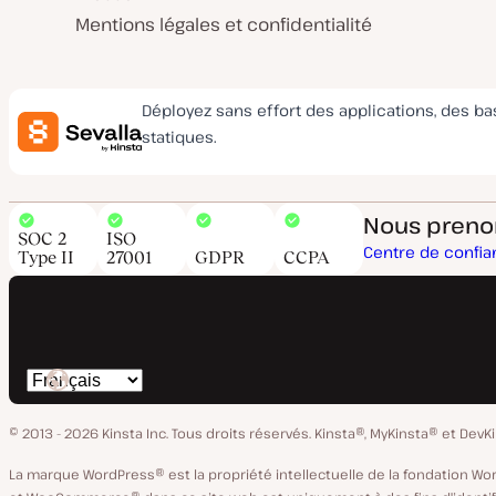
Mentions légales et confidentialité
Déployez sans effort des applications, des b
statiques.
Nous prenons
SOC 2
ISO
Centre de confi
Type II
27001
GDPR
CCPA
Changer
de
© 2013 - 2026 Kinsta Inc. Tous droits réservés.
Kinsta®, MyKinsta® et DevK
langue
La marque WordPress® est la propriété intellectuelle de la fondation W