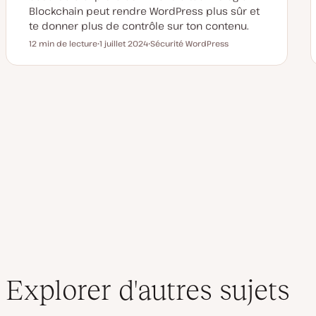
Blockchain peut rendre WordPress plus sûr et
te donner plus de contrôle sur ton contenu.
12 min de lecture
1 juillet 2024
Sécurité WordPress
Temps de lecture
D
S
a
u
t
j
e
e
d
t
e
P
Pagination
m
i
s
des
e
à
j
o
publications
u
r
Explorer d'autres sujets