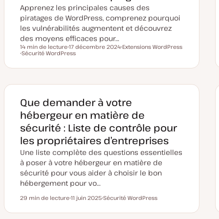
Apprenez les principales causes des
piratages de WordPress, comprenez pourquoi
les vulnérabilités augmentent et découvrez
des moyens efficaces pour…
14 min de lecture
17 décembre 2024
Extensions WordPress
Temps de lecture
Sécurité WordPress
D
S
S
a
u
u
t
j
j
e
e
e
d
t
t
e
m
i
Que demander à votre
s
e
hébergeur en matière de
à
j
sécurité : Liste de contrôle pour
o
u
les propriétaires d’entreprises
r
Une liste complète des questions essentielles
à poser à votre hébergeur en matière de
sécurité pour vous aider à choisir le bon
hébergement pour vo…
29 min de lecture
11 juin 2025
Sécurité WordPress
Temps de lecture
D
S
a
u
t
j