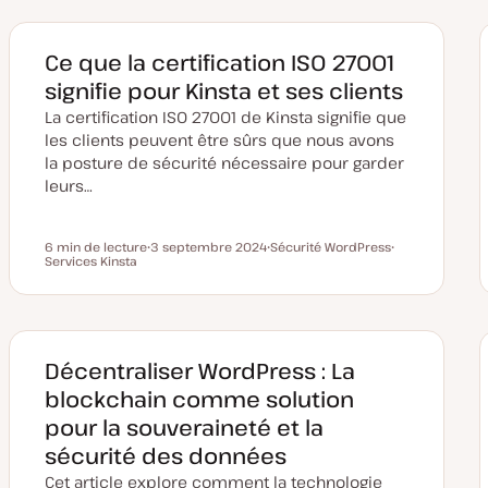
e
e
d
t
e
m
Ce que la certification ISO 27001
i
s
signifie pour Kinsta et ses clients
e
à
La certification ISO 27001 de Kinsta signifie que
j
o
les clients peuvent être sûrs que nous avons
u
la posture de sécurité nécessaire pour garder
r
leurs…
6 min de lecture
3 septembre 2024
Sécurité WordPress
Temps de lecture
Services Kinsta
D
S
S
a
u
u
t
j
j
e
e
e
d
t
t
e
m
i
Décentraliser WordPress : La
s
e
blockchain comme solution
à
j
pour la souveraineté et la
o
u
sécurité des données
r
Cet article explore comment la technologie