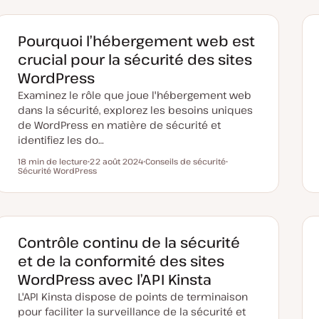
d
e
t
e
t
m
i
Pourquoi l’hébergement web est
s
e
crucial pour la sécurité des sites
à
j
WordPress
o
u
Examinez le rôle que joue l'hébergement web
r
dans la sécurité, explorez les besoins uniques
de WordPress en matière de sécurité et
identifiez les do…
18 min de lecture
22 août 2024
Conseils de sécurité
Temps de lecture
Sécurité WordPress
D
S
S
a
u
u
t
j
j
e
e
e
d
t
t
e
m
i
Contrôle continu de la sécurité
s
e
et de la conformité des sites
à
j
WordPress avec l’API Kinsta
o
u
L'API Kinsta dispose de points de terminaison
r
pour faciliter la surveillance de la sécurité et