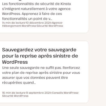
Les fonctionnalités de sécurité de Kinsta
s'intègrent naturellement à votre agence
WordPress. Apprenez à faire de ces
fonctionnalités un point de v…
14 min de lecture
10 décembre 2024
Agence
Temps de lecture
Hébergement WordPress
D
Sécurité WordPress
S
S
a
S
u
u
t
u
j
j
e
j
e
e
d
e
t
t
e
t
m
i
Sauvegardez votre sauvegarde
s
e
pour la reprise après sinistre de
à
j
WordPress
o
u
Une seule sauvegarde ne suffit pas. Renforcez
r
votre plan de reprise après sinistre pour vous
assurer que vos données peuvent être
récupérées quand…
16 min de lecture
9 septembre 2024
Conseils WordPress
Temps de lecture
Sécurité WordPress
D
S
S
a
u
u
t
j
j
e
e
e