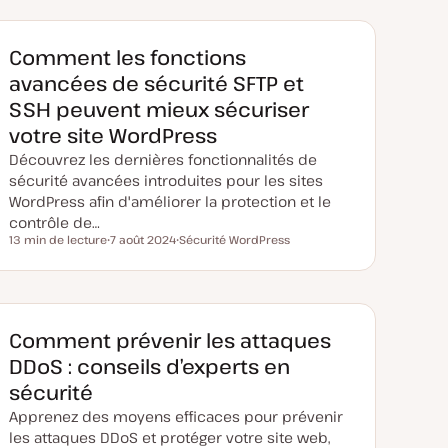
d
t
t
e
m
i
Comment les fonctions
s
e
avancées de sécurité SFTP et
à
j
SSH peuvent mieux sécuriser
o
u
votre site WordPress
r
Découvrez les dernières fonctionnalités de
sécurité avancées introduites pour les sites
WordPress afin d'améliorer la protection et le
contrôle de…
13 min de lecture
7 août 2024
Sécurité WordPress
Temps de lecture
D
S
a
u
t
j
e
e
d
t
e
m
Comment prévenir les attaques
i
s
DDoS : conseils d’experts en
e
à
sécurité
j
o
Apprenez des moyens efficaces pour prévenir
u
r
les attaques DDoS et protéger votre site web,