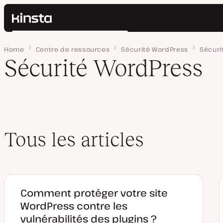
Kinsta®
Rechercher
Plateforme
Home
Page 2
Centre de ressources
Sécurité WordPress
Sécuri
Solutions
Connexion
Sécurité WordPress
Prix
Ressources
Contact
Tous les articles
Comment protéger votre site
WordPress contre les
vulnérabilités des plugins ?