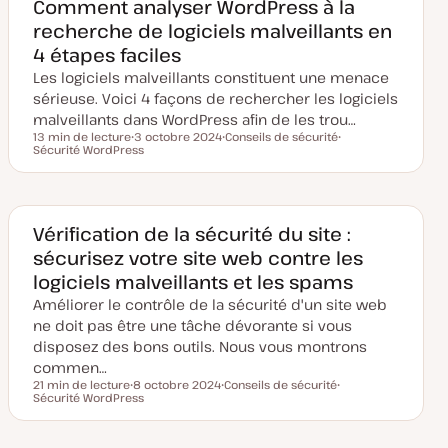
m
Comment analyser WordPress à la
i
recherche de logiciels malveillants en
s
e
4 étapes faciles
à
j
Les logiciels malveillants constituent une menace
o
u
sérieuse. Voici 4 façons de rechercher les logiciels
r
malveillants dans WordPress afin de les trou…
13 min de lecture
3 octobre 2024
Conseils de sécurité
Temps de lecture
Sécurité WordPress
D
S
S
a
u
u
t
j
j
e
e
e
d
t
t
e
m
Vérification de la sécurité du site :
i
sécurisez votre site web contre les
s
e
logiciels malveillants et les spams
à
j
Améliorer le contrôle de la sécurité d'un site web
o
u
ne doit pas être une tâche dévorante si vous
r
disposez des bons outils. Nous vous montrons
commen…
21 min de lecture
8 octobre 2024
Conseils de sécurité
Temps de lecture
Sécurité WordPress
D
S
S
a
u
u
t
j
j
e
e
e