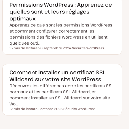
m
Permissions WordPress : Apprenez ce
i
qu’elles sont et leurs réglages
s
e
optimaux
à
j
Apprenez ce que sont les permissions WordPress
o
u
et comment configurer correctement les
r
permissions des fichiers WordPress en utilisant
quelques outi…
15 min de lecture
20 septembre 2024
Sécurité WordPress
Temps de lecture
D
S
a
u
t
j
e
e
d
t
e
Comment installer un certificat SSL
m
Wildcard sur votre site WordPress
i
s
Découvrez les différences entre les certificats SSL
e
à
normaux et les certificats SSL Wildcard, et
j
o
comment installer un SSL Wildcard sur votre site
u
Wo…
r
12 min de lecture
1 octobre 2025
Sécurité WordPress
Temps de lecture
D
S
a
u
t
j
e
e
d
t