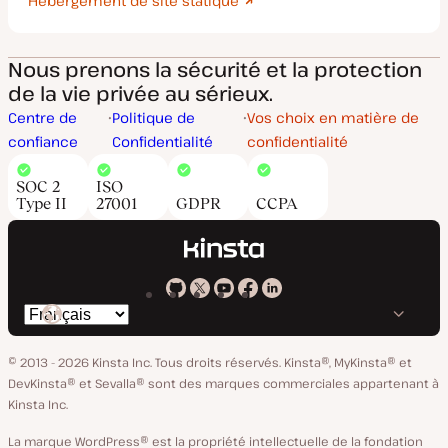
Hébergement de site statique
Nous prenons la sécurité et la protection
de la vie privée au sérieux.
Centre de
Politique de
Vos choix en matière de
confiance
Confidentialité
confidentialité
SOC 2
ISO
Type II
27001
GDPR
CCPA
Kinsta
Kinsta
Kinsta
Kinsta
Kinsta
Changer
sur
sur
sur
sur
sur
de
GitHub
X
YouTube
Facebook
LinkedIn
© 2013 - 2026 Kinsta Inc. Tous droits réservés.
Kinsta®, MyKinsta® et
langue
DevKinsta® et Sevalla® sont des marques commerciales appartenant à
Kinsta Inc.
La marque WordPress® est la propriété intellectuelle de la fondation