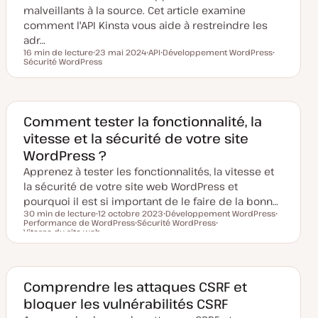
malveillants à la source. Cet article examine
comment l'API Kinsta vous aide à restreindre les
adr…
16 min de lecture
23 mai 2024
API
Développement WordPress
Temps de lecture
Sécurité WordPress
D
S
S
S
a
u
u
u
t
j
j
j
e
e
e
e
d
t
t
t
e
m
Comment tester la fonctionnalité, la
i
vitesse et la sécurité de votre site
s
e
WordPress ?
à
j
Apprenez à tester les fonctionnalités, la vitesse et
o
u
la sécurité de votre site web WordPress et
r
pourquoi il est si important de le faire de la bonn…
30 min de lecture
12 octobre 2023
Développement WordPress
Performance de WordPress
D
Sécurité WordPress
S
S
Temps de lecture
Vitesse du site web
a
S
u
S
u
t
u
j
u
j
e
j
e
j
e
d
e
t
e
t
e
t
t
m
Comprendre les attaques CSRF et
i
s
bloquer les vulnérabilités CSRF
e
à