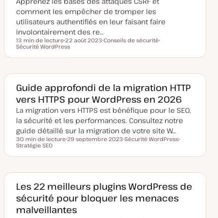
Apprenez les bases des attaques CSRF et
j
o
comment les empêcher de tromper les
u
utilisateurs authentifiés en leur faisant faire
r
involontairement des re…
13 min de lecture
22 août 2023
Conseils de sécurité
Temps de lecture
Sécurité WordPress
D
S
S
a
u
u
t
j
j
e
e
e
d
t
t
e
m
Guide approfondi de la migration HTTP
i
vers HTTPS pour WordPress en 2026
s
e
La migration vers HTTPS est bénéfique pour le SEO,
à
j
la sécurité et les performances. Consultez notre
o
u
guide détaillé sur la migration de votre site W…
r
30 min de lecture
29 septembre 2023
Sécurité WordPress
Temps de lecture
Stratégie SEO
D
S
S
a
u
u
t
j
j
e
e
e
d
t
t
e
m
Les 22 meilleurs plugins WordPress de
i
sécurité pour bloquer les menaces
s
e
malveillantes
à
j