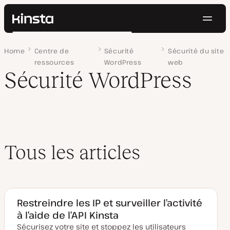
Navig
Kinsta®
Rechercher
Plateforme
Home
Page 3
Centre de
Sécurité
Sécurité du site
Solutions
Connexion
Essayer gratuitement
ressources
WordPress
web
Prix
Sécurité WordPress
Ressources
Contact
Tous les articles
Restreindre les IP et surveiller l’activité
à l’aide de l’API Kinsta
Sécurisez votre site et stoppez les utilisateurs