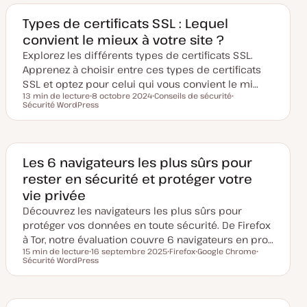
d
t
t
e
m
Types de certificats SSL : Lequel
i
convient le mieux à votre site ?
s
e
Explorez les différents types de certificats SSL.
à
j
Apprenez à choisir entre ces types de certificats
o
u
SSL et optez pour celui qui vous convient le mi…
r
13 min de lecture
8 octobre 2024
Conseils de sécurité
Temps de lecture
Sécurité WordPress
D
S
S
a
u
u
t
j
j
e
e
e
d
t
t
e
m
Les 6 navigateurs les plus sûrs pour
i
rester en sécurité et protéger votre
s
e
vie privée
à
j
Découvrez les navigateurs les plus sûrs pour
o
u
protéger vos données en toute sécurité. De Firefox
r
à Tor, notre évaluation couvre 6 navigateurs en pro…
15 min de lecture
16 septembre 2025
Firefox
Google Chrome
Temps de lecture
Sécurité WordPress
D
S
S
S
a
u
u
u
t
j
j
j
e
e
e
e
d
t
t
t
e