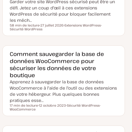
Garder votre site WordPress sécurisé peut être un
o
u
défi. Jetez un coup d'œil à ces extensions
r
WordPress de sécurité pour bloquer facilement
les méch…
58 min de lecture
27 juillet 2026
Extensions WordPress
Temps de lecture
Sécurité WordPress
D
S
S
a
u
u
t
j
j
e
e
e
d
t
t
e
m
Comment sauvegarder la base de
i
données WooCommerce pour
s
e
sécuriser les données de votre
à
j
boutique
o
u
Apprenez à sauvegarder la base de données
r
WooCommerce à l'aide de l'outil ou des extensions
de votre hébergeur. Plus quelques bonnes
pratiques esse…
17 min de lecture
12 octobre 2023
Sécurité WordPress
Temps de lecture
WooCommerce
D
S
S
a
u
u
t
j
j
e
e
e
d
t
t
e