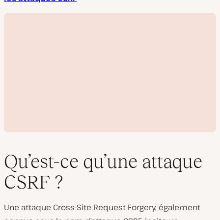
Qu’est-ce qu’une attaque
CSRF ?
L
i
Une attaque Cross-Site Request Forgery, également
r
e