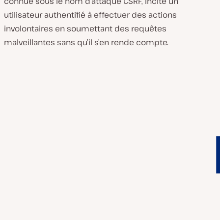
connue sous le nom d’attaque CSRF, incite un
l
a
utilisateur authentifié à effectuer des actions
v
i
involontaires en soumettant des requêtes
d
malveillantes sans qu’il s’en rende compte.
é
o