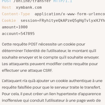
POST
/online/transfer
HTTP/1.1
Host
:
xymbank.com
Content-Type
:
application/x-www-form-urlenco
Cookie
:
session=FRyhityeQkAPzeQ5gHgTvlyxHJYh
amount=1000

account=547895
Cette requête POST nécessite un cookie pour
déterminer l’identité de l’utilisateur, le montant qu’il
souhaite envoyer et le compte qu’il souhaite envoyer.
Les attaquants peuvent modifier cette requête pour
effectuer une attaque CSRF.
L’attaquant n’a qu’à ajouter un cookie authentique à une
requête falsifiée pour que le serveur traite le transfert.
Pour cela, il peut créer un lien hypertexte d’apparence
inoffensive qui conduit l’utilisateur à une page web de