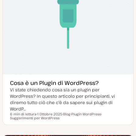
Cosa è un Plugin di WordPress?
Vi state chiedendo cosa sia un plugin per
WordPress? In questo articolo per principianti, vi
diremo tutto ciò che c'è da sapere sui plugin di
WordP…
6 min di lettura
1 Ottobre 2025
Blog
Plugin WordPress
Tempo di lettura
Suggerimenti per WordPress
D
P
A
A
a
o
r
r
t
s
g
g
a
t
o
o
a
t
m
m