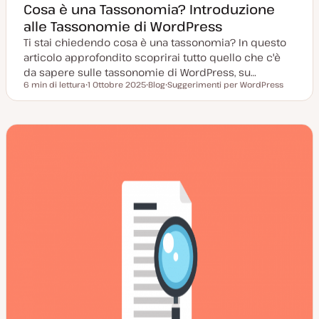
Cosa è una Tassonomia? Introduzione
alle Tassonomie di WordPress
Ti stai chiedendo cosa è una tassonomia? In questo
articolo approfondito scoprirai tutto quello che c'è
da sapere sulle tassonomie di WordPress, su…
6 min di lettura
1 Ottobre 2025
Blog
Suggerimenti per WordPress
Tempo di lettura
D
P
A
a
o
r
t
s
g
a
t
o
a
t
m
g
y
e
g
p
n
i
e
t
o
o
r
n
a
t
a