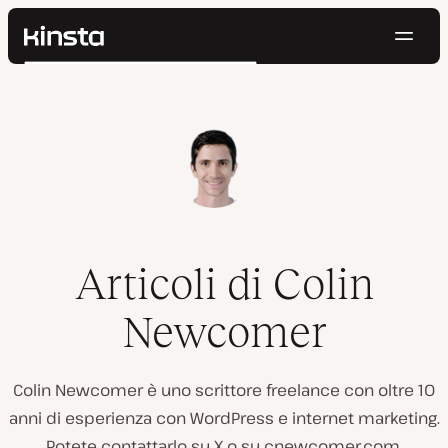
Navig
Kinsta®
Cerca
Piattaforma
Soluzioni
Accedi
Prova gratis
Prezzi
Risorse
Contatti
Articoli di Colin
Newcomer
Colin Newcomer è uno scrittore freelance con oltre 10
anni di esperienza con WordPress e internet marketing.
Potete contattarlo su X o su cnewcomer.com.