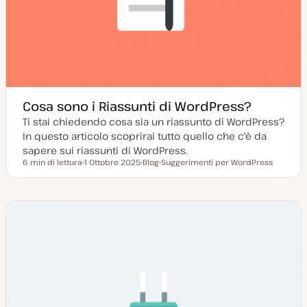
Cosa sono i Riassunti di WordPress?
Ti stai chiedendo cosa sia un riassunto di WordPress?
In questo articolo scoprirai tutto quello che c'è da
sapere sui riassunti di WordPress.
6 min di lettura
1 Ottobre 2025
Blog
Suggerimenti per WordPress
Tempo di lettura
D
P
A
a
o
r
t
s
g
a
t
o
a
t
m
g
y
e
g
p
n
i
e
t
o
o
r
n
a
t
a