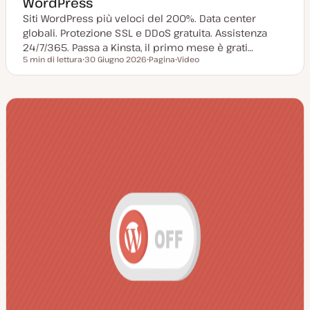
WordPress
Siti WordPress più veloci del 200%. Data center
globali. Protezione SSL e DDoS gratuita. Assistenza
24/7/365. Passa a Kinsta, il primo mese è grati…
5 min di lettura
30 Giugno 2026
Pagina
Video
Tempo di lettura
D
P
T
a
o
i
t
s
p
a
t
o
a
t
d
g
y
i
g
p
c
i
e
o
o
n
r
t
n
e
a
n
t
u
a
t
o