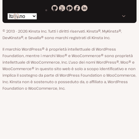
Kinsta
Kinsta
Kinsta
Kinsta
Kinsta
Cambia
su
su
su
su
su
lingua
GitHub
X
YouTube
Facebook
LinkedIn
© 2013 - 2026 Kinsta Inc. Tutti i diritti riservati.
Kinsta®, MyKinsta®,
DevKinsta®, e Sevalla® sono marchi registrati di Kinsta Inc.
Il marchio WordPress® è proprietà intellettuale di WordPress
Foundation, mentre i marchi Woo® e WooCommerce® sono proprietà
intellettuale di WooCommerce, Inc. L'uso dei nomi WordPress®, Woo® e
WooCommerce® in questo sito web è solo a scopo identificativo e non
implica il sostegno da parte di WordPress Foundation o WooCommerce,
Inc. Kinsta non è sostenuto o posseduto da, o affiliato a, WordPress
Foundation o WooCommerce, Inc.