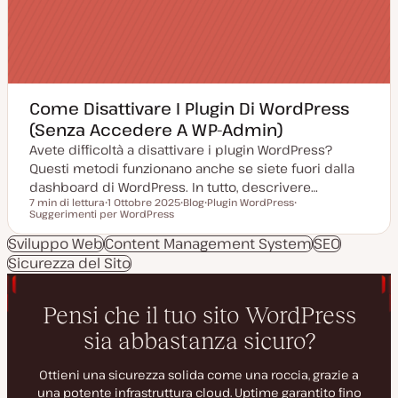
Come Disattivare I Plugin Di WordPress
(Senza Accedere A WP-Admin)
Avete difficoltà a disattivare i plugin WordPress?
Questi metodi funzionano anche se siete fuori dalla
dashboard di WordPress. In tutto, descrivere…
7 min di lettura
1 Ottobre 2025
Blog
Plugin WordPress
Tempo di lettura
Suggerimenti per WordPress
D
P
A
A
a
o
r
r
t
s
g
g
Sviluppo Web
Content Management System
SEO
a
t
o
o
Sicurezza del Sito
a
t
m
m
g
y
e
e
g
p
n
n
i
e
t
t
o
o
o
r
n
a
t
a