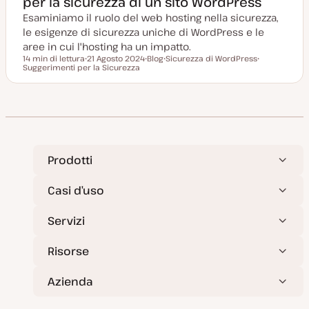
per la sicurezza di un sito WordPress
Esaminiamo il ruolo del web hosting nella sicurezza,
le esigenze di sicurezza uniche di WordPress e le
aree in cui l'hosting ha un impatto.
14 min di lettura
21 Agosto 2024
Blog
Sicurezza di WordPress
Tempo di lettura
Suggerimenti per la Sicurezza
D
P
A
A
a
o
r
r
t
s
g
g
a
t
o
o
a
t
m
m
g
y
e
e
g
p
n
n
i
e
t
t
o
o
o
r
n
Prodotti
a
t
a
Casi d’uso
Servizi
Risorse
Azienda