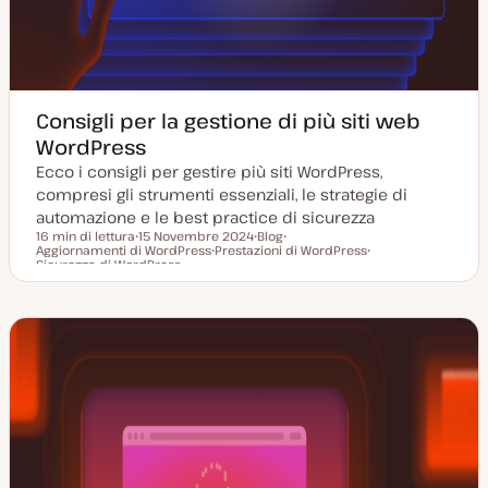
Consigli per la gestione di più siti web
WordPress
Ecco i consigli per gestire più siti WordPress,
compresi gli strumenti essenziali, le strategie di
automazione e le best practice di sicurezza
16 min di lettura
15 Novembre 2024
Blog
Aggiornamenti di WordPress
D
Prestazioni di WordPress
P
A
Tempo di lettura
Sicurezza di WordPress
a
A
o
r
A
t
r
s
g
r
a
g
t
o
g
a
o
t
m
o
g
m
y
e
m
g
e
p
n
e
i
n
e
t
n
o
t
o
t
r
o
o
n
a
t
a