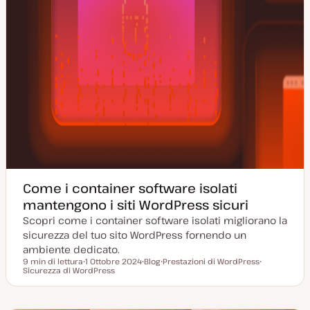
Come i container software isolati
mantengono i siti WordPress sicuri
Scopri come i container software isolati migliorano la
sicurezza del tuo sito WordPress fornendo un
ambiente dedicato.
9 min di lettura
1 Ottobre 2024
Blog
Prestazioni di WordPress
Tempo di lettura
Sicurezza di WordPress
D
P
A
A
a
o
r
r
t
s
g
g
a
t
o
o
a
t
m
m