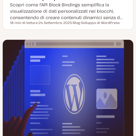
Scopri come l'API Block Bindings semplifica la
visualizzazione di dati personalizzati nei blocchi,
consentendo di creare contenuti dinamici senza d…
18 min di lettura
24 Settembre 2025
Blog
Sviluppo di WordPress
Tempo di lettura
D
P
A
a
o
r
t
s
g
a
t
o
a
t
m
g
y
e
g
p
n
i
e
t
o
o
r
n
a
t
a