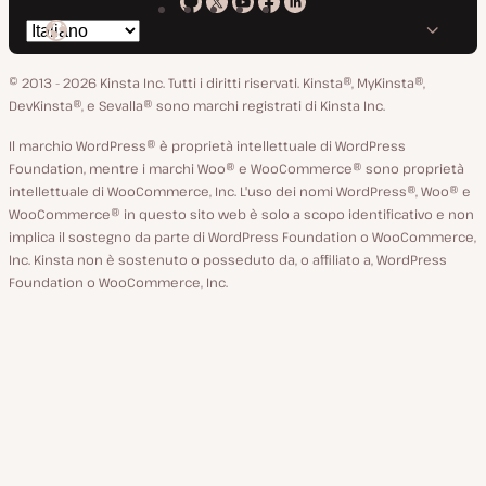
Kinsta
Kinsta
Kinsta
Kinsta
Kinsta
Cambia
su
su
su
su
su
lingua
GitHub
X
YouTube
Facebook
LinkedIn
© 2013 - 2026 Kinsta Inc. Tutti i diritti riservati.
Kinsta®, MyKinsta®,
DevKinsta®, e Sevalla® sono marchi registrati di Kinsta Inc.
Il marchio WordPress® è proprietà intellettuale di WordPress
Foundation, mentre i marchi Woo® e WooCommerce® sono proprietà
intellettuale di WooCommerce, Inc. L'uso dei nomi WordPress®, Woo® e
WooCommerce® in questo sito web è solo a scopo identificativo e non
implica il sostegno da parte di WordPress Foundation o WooCommerce,
Inc. Kinsta non è sostenuto o posseduto da, o affiliato a, WordPress
Foundation o WooCommerce, Inc.