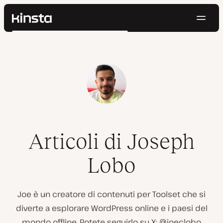
Navig
Kinsta®
Cerca
Piattaforma
Soluzioni
Accedi
Prova gratis
Prezzi
Risorse
Contatti
Articoli di Joseph
Lobo
Joe è un creatore di contenuti per Toolset che si
diverte a esplorare WordPress online e i paesi del
mondo offline. Potete seguirlo su X: @joeclobo