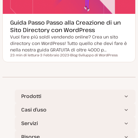
Guida Passo Passo alla Creazione di un
Sito Directory con WordPress
Vuoi fare più soldi vendendo online? Crea un sito
directory con WordPress! Tutto quello che devi fare è
nella nostra guida GRATUITA di oltre 4000 p…
23 min di lettura
3 Febbraio 2023
Blog
Sviluppo di WordPress
Tempo di lettura
D
P
A
a
o
r
t
s
g
a
t
o
a
t
m
g
y
e
g
p
n
i
e
t
o
o
r
Prodotti
n
a
t
Casi d’uso
a
Servizi
Risorse