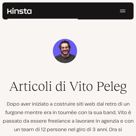
Navig
Kinsta®
Cerca
Piattaforma
Soluzioni
Accedi
Prova gratis
Prezzi
Risorse
Contatti
Articoli di Vito Peleg
Dopo aver iniziato a costruire siti web dal retro di un
furgone mentre era in tournée con la sua band, Vito è
passato da essere freelance a lavorare in agenzia e con
un team di 12 persone nel giro di 3 anni. Ora si