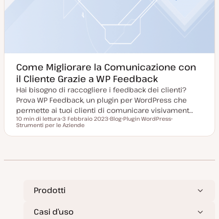
Come Migliorare la Comunicazione con
il Cliente Grazie a WP Feedback
Hai bisogno di raccogliere i feedback dei clienti?
Prova WP Feedback, un plugin per WordPress che
permette ai tuoi clienti di comunicare visivament…
10 min di lettura
3 Febbraio 2023
Blog
Plugin WordPress
Tempo di lettura
Strumenti per le Aziende
D
P
A
A
a
o
r
r
t
s
g
g
a
t
o
o
a
t
m
m
g
y
e
e
g
p
n
n
i
e
t
t
o
o
o
r
n
Prodotti
a
t
a
Casi d’uso