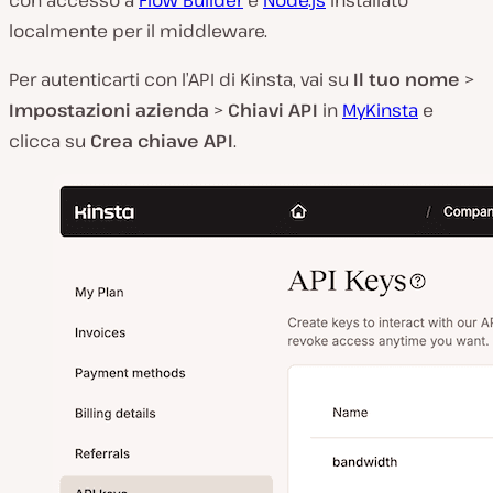
con accesso a
Flow Builder
e
Node.js
installato
localmente per il middleware.
Per autenticarti con l’API di Kinsta, vai su
Il tuo nome
>
Impostazioni azienda
>
Chiavi API
in
MyKinsta
e
clicca su
Crea chiave API
.