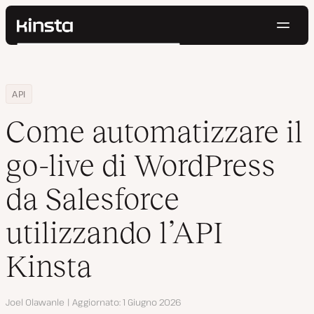
Navig
Kinsta®
Cerca
Piattaforma
Soluzioni
Accedi
Prova gratis
Home
Centro Risorse
Blog
Come automatizzare il go-live di WordPress da Salesforce utilizza
API
Prezzi
Risorse
Come automatizzare il
Contatti
go-live di WordPress
da Salesforce
utilizzando l’API
Kinsta
Autore
Joel Olawanle
Aggiornato
1 Giugno 2026