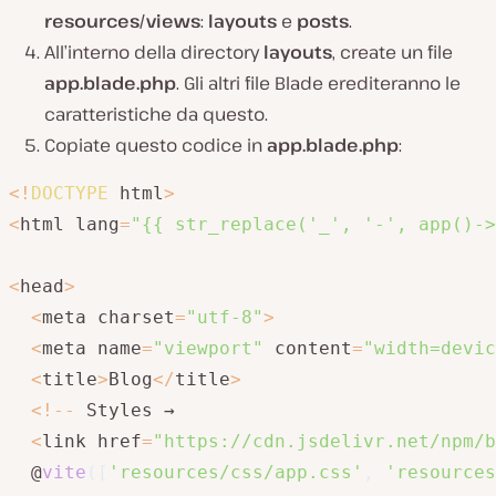
resources/views
:
layouts
e
posts
.
All’interno della directory
layouts
, create un file
app.blade.php
. Gli altri file Blade erediteranno le
caratteristiche da questo.
Copiate questo codice in
app.blade.php
:
<
!
DOCTYPE
 html
>
<
html lang
=
"{{ str_replace('_', '-', app()->
<
head
>
<
meta charset
=
"utf-8"
>
<
meta name
=
"viewport"
 content
=
"width=devic
<
title
>
Blog
<
/
title
>
<
!
--
 Styles →

<
link href
=
"https://cdn.jsdelivr.net/npm/b
  @
vite
(
[
'resources/css/app.css'
,
'resources