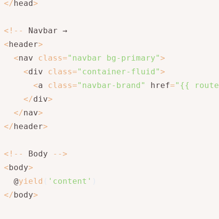
<
/
head
>
<
!
--
<
header
>
<
nav 
class
=
"navbar bg-primary"
>
<
div 
class
=
"container-fluid"
>
<
a 
class
=
"navbar-brand"
 href
=
"{{ route
<
/
div
>
<
/
nav
>
<
/
header
>
<
!
--
 Body 
--
>
<
body
>
  @
yield
(
'content'
)
<
/
body
>