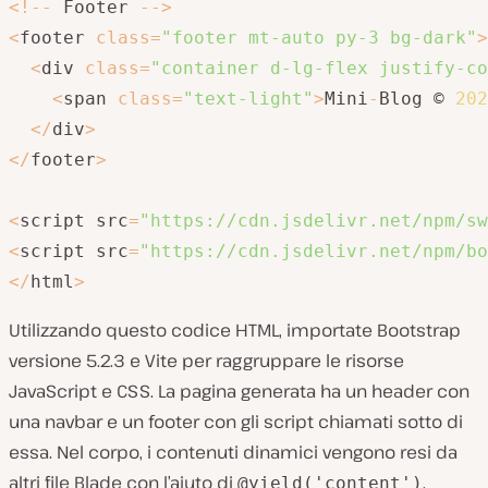
<
!
--
 Footer 
--
>
<
footer 
class
=
"footer mt-auto py-3 bg-dark"
>
<
div 
class
=
"container d-lg-flex justify-co
<
span 
class
=
"text-light"
>
Mini
-
Blog © 
202
<
/
div
>
<
/
footer
>
<
script src
=
"https://cdn.jsdelivr.net/npm/sw
<
script src
=
"https://cdn.jsdelivr.net/npm/bo
<
/
html
>
Utilizzando questo codice HTML, importate Bootstrap
versione 5.2.3 e Vite per raggruppare le risorse
JavaScript e CSS. La pagina generata ha un header con
una navbar e un footer con gli script chiamati sotto di
essa. Nel corpo, i contenuti dinamici vengono resi da
altri file Blade con l’aiuto di
.
@yield('content')