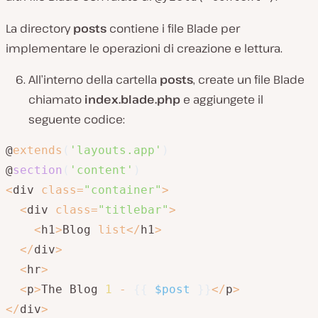
La directory
posts
contiene i file Blade per
implementare le operazioni di creazione e lettura.
All’interno della cartella
posts
, create un file Blade
chiamato
index.blade.php
e aggiungete il
seguente codice:
@
extends
(
'layouts.app'
)
@
section
(
'content'
)
<
div 
class
=
"container"
>
<
div 
class
=
"titlebar"
>
<
h1
>
Blog 
list
<
/
h1
>
<
/
div
>
<
hr
>
<
p
>
The Blog 
1
-
{
{
$post
}
}
<
/
p
>
<
/
div
>