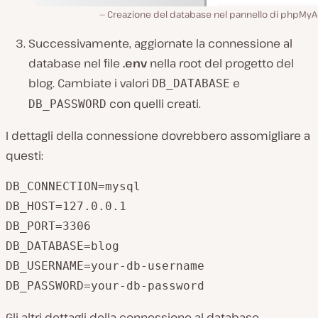
Creazione del database nel pannello di phpMy
Successivamente, aggiornate la connessione al
database nel file
.env
nella root del progetto del
blog. Cambiate i valori
e
DB_DATABASE
con quelli creati.
DB_PASSWORD
I dettagli della connessione dovrebbero assomigliare a
questi:
DB_CONNECTION=mysql

DB_HOST=127.0.0.1

DB_PORT=3306

DB_DATABASE=blog

DB_USERNAME=your-db-username

DB_PASSWORD=your-db-password
Gli altri dettagli della connessione al database