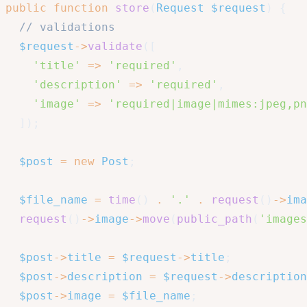
public
function
store
(
Request
$request
)
{
// validations
$request
->
validate
(
[
'title'
=>
'required'
,
'description'
=>
'required'
,
'image'
=>
'required|image|mimes:jpeg,pn
]
)
;
$post
=
new
Post
;
$file_name
=
time
(
)
.
'.'
.
request
(
)
->
ima
request
(
)
->
image
->
move
(
public_path
(
'images
$post
->
title
=
$request
->
title
;
$post
->
description
=
$request
->
description
$post
->
image
=
$file_name
;