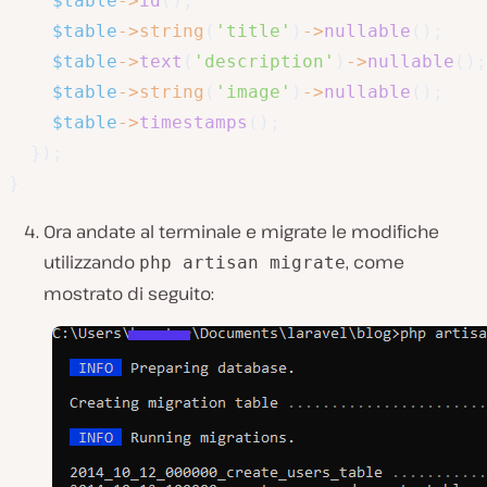
$table
->
id
(
)
;
$table
->
string
(
'title'
)
->
nullable
(
)
;
$table
->
text
(
'description'
)
->
nullable
(
)
;
$table
->
string
(
'image'
)
->
nullable
(
)
;
$table
->
timestamps
(
)
;
}
)
;
}
Ora andate al terminale e migrate le modifiche
utilizzando
, come
php artisan migrate
mostrato di seguito: