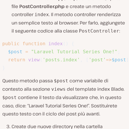
file
PostController.php
e create un metodo
controller
. Il metodo controller renderizza
index
un semplice testo al browser. Per farlo, aggiungete
il seguente codice alla classe
:
PostController
public
function
index
(
)
{
$post
=
"Laravel Tutorial Series One!"
;
return
view
(
'posts.index'
,
[
'post'
=>
$post
]
}
Questo metodo passa
come variabile di
$post
contesto alla sezione
del template index Blade.
views
contiene il testo da visualizzare che, in questo
$post
caso, dice: “Laravel Tutorial Series One!”. Sostituirete
questo testo con il ciclo dei post più avanti.
Create due nuove directory nella cartella