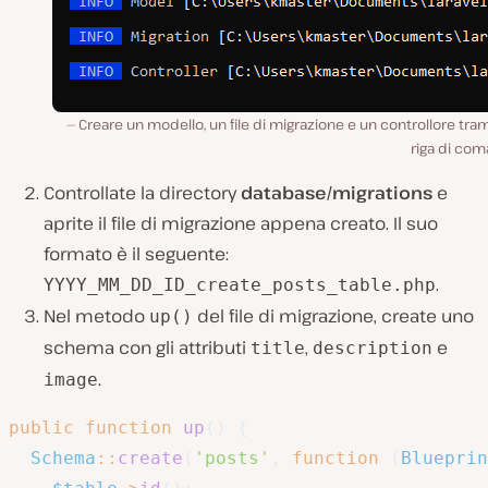
Creare un modello, un file di migrazione e un controllore tram
riga di com
Controllate la directory
database/migrations
e
aprite il file di migrazione appena creato. Il suo
formato è il seguente:
.
YYYY_MM_DD_ID_create_posts_table.php
Nel metodo
del file di migrazione, create uno
up()
schema con gli attributi
,
e
title
description
.
image
public
function
up
(
)
{
Schema
::
create
(
'posts'
,
function
(
Blueprin