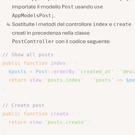
importate il modello
usando
Post
use
.
AppModelsPost;
Sostituite i metodi del controllore
e
index
create
creati in precedenza nella classe
con il codice seguente:
PostController
// Show all posts
public
function
index
(
)
{
$posts
=
Post
::
orderBy
(
'created_at'
,
'desc
return
view
(
'posts.index'
,
[
'posts'
=>
$po
}
// Create post
public
function
create
(
)
{
return
view
(
'posts.create'
)
;
}