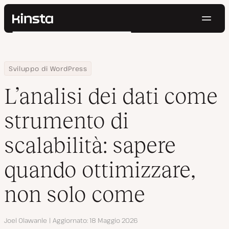
Navig
Kinsta®
Cerca
Piattaforma
Soluzioni
Accedi
Prova gratis
Home
Centro Risorse
Blog
L’analisi dei dati come strumento di scalabilità: sapere quando 
Sviluppo di WordPress
Prezzi
Risorse
L’analisi dei dati come
Contatti
strumento di
scalabilità: sapere
quando ottimizzare,
non solo come
Autore
Joel Olawanle
Aggiornato
18 Maggio 2026