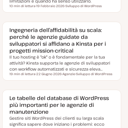
limitazioni e quando ha senso utilizzarlo.
a
10 min di lettura
19 Febbraio 2026
Sviluppo di WordPress
Tempo di lettura
D
A
a
r
t
g
a
o
a
m
g
e
Ingegneria dell’affidabilità su scala:
g
n
perché le agenzie guidate da
i
t
o
o
sviluppatori si affidano a Kinsta per i
r
n
progetti mission-critical
a
t
Il tuo hosting è "ok" o è fondamentale per la tua
a
attività? Kinsta supporta le agenzie di sviluppatori
con workflow automatizzati e sicurezza eleva…
19 min di lettura
22 Giugno 2026
Agenzie
Sviluppo di WordPress
Tempo di lettura
D
A
A
a
r
r
t
g
g
a
o
o
a
m
m
g
e
e
Le tabelle del database di WordPress
g
n
n
più importanti per le agenzie di
i
t
t
o
o
o
manutenzione
r
n
Gestire siti WordPress dei clienti su larga scala
a
t
significa sapere dove iniziano i problemi: ecco
a