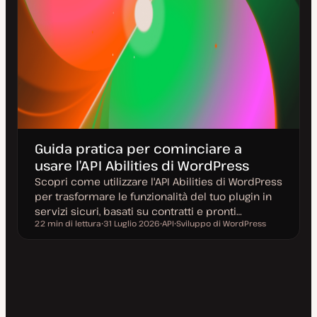
Guida pratica per cominciare a
usare l’API Abilities di WordPress
Scopri come utilizzare l'API Abilities di WordPress
per trasformare le funzionalità del tuo plugin in
servizi sicuri, basati su contratti e pronti…
22 min di lettura
31 Luglio 2026
API
Sviluppo di WordPress
Tempo di lettura
D
A
A
a
r
r
t
g
g
a
o
o
a
m
m
g
e
e
g
n
n
i
t
t
o
o
o
r