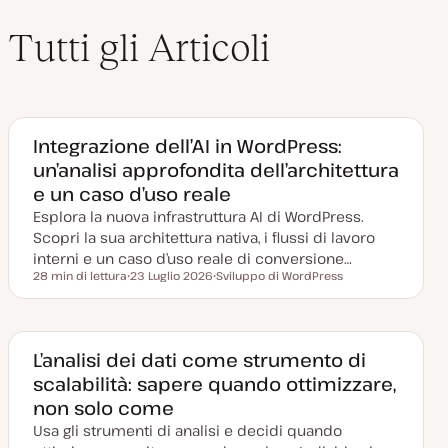
Tutti gli Articoli
Integrazione dell’AI in WordPress:
un’analisi approfondita dell’architettura
e un caso d’uso reale
Esplora la nuova infrastruttura AI di WordPress.
Scopri la sua architettura nativa, i flussi di lavoro
interni e un caso d’uso reale di conversione…
28 min di lettura
23 Luglio 2026
Sviluppo di WordPress
Tempo di lettura
D
A
a
r
t
g
a
o
a
m
g
e
L’analisi dei dati come strumento di
g
n
scalabilità: sapere quando ottimizzare,
i
t
o
o
non solo come
r
n
Usa gli strumenti di analisi e decidi quando
a
t