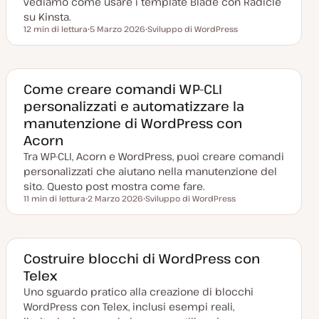
vediamo come usare i template Blade con Radicle
su Kinsta.
12 min di lettura
5 Marzo 2026
Sviluppo di WordPress
Tempo di lettura
D
A
a
r
t
g
a
o
a
m
g
e
Come creare comandi WP-CLI
g
n
personalizzati e automatizzare la
i
t
o
o
manutenzione di WordPress con
r
n
Acorn
a
t
Tra WP-CLI, Acorn e WordPress, puoi creare comandi
a
personalizzati che aiutano nella manutenzione del
sito. Questo post mostra come fare.
11 min di lettura
2 Marzo 2026
Sviluppo di WordPress
Tempo di lettura
D
A
a
r
t
g
a
o
a
m
g
e
Costruire blocchi di WordPress con
g
n
Telex
i
t
o
o
Uno sguardo pratico alla creazione di blocchi
r
n
WordPress con Telex, inclusi esempi reali,
a
t