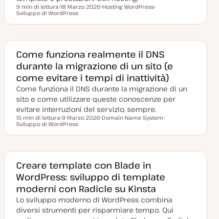
9 min di lettura
18 Marzo 2026
Hosting WordPress
Tempo di lettura
Sviluppo di WordPress
D
A
A
a
r
r
t
g
g
a
o
o
a
m
m
g
e
e
g
n
n
Come funziona realmente il DNS
i
t
t
durante la migrazione di un sito (e
o
o
o
r
come evitare i tempi di inattività)
n
a
Come funziona il DNS durante la migrazione di un
t
a
sito e come utilizzare queste conoscenze per
evitare interruzioni del servizio, sempre.
15 min di lettura
9 Marzo 2026
Domain Name System
Tempo di lettura
Sviluppo di WordPress
D
A
A
a
r
r
t
g
g
a
o
o
a
m
m
g
e
e
g
n
n
Creare template con Blade in
i
t
t
WordPress: sviluppo di template
o
o
o
r
moderni con Radicle su Kinsta
n
a
Lo sviluppo moderno di WordPress combina
t
a
diversi strumenti per risparmiare tempo. Qui