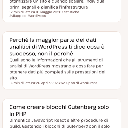
ottimizzare un sito e quando scalare. Individua i
a
primi segnali e pianifica l'infrastruttura.
12 min di lettura
18 Maggio 2026
Statistiche
Tempo di lettura
Sviluppo di WordPress
D
A
A
a
r
r
t
g
g
a
o
o
a
m
m
g
e
e
g
n
n
Perché la maggior parte dei dati
i
t
t
analitici di WordPress ti dice cosa è
o
o
o
r
successo, non il perché
n
a
Quali sono le informazioni che gli strumenti di
t
a
analisi di WordPress mostrano e cosa fare per
ottenere dati più completi sulle prestazioni del
sito.
14 min di lettura
20 Aprile 2026
Sviluppo di WordPress
Tempo di lettura
D
A
a
r
t
g
a
o
a
m
g
e
Come creare blocchi Gutenberg solo
g
n
in PHP
i
t
o
o
Dimentica JavaScript, React e altre procedure di
r
n
build. Gestendo i blocchi di Gutenberg con il solo
a