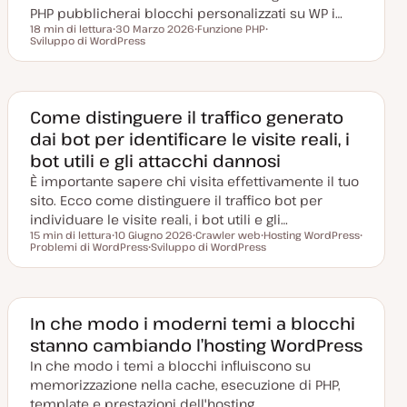
t
PHP pubblicherai blocchi personalizzati su WP i…
a
18 min di lettura
30 Marzo 2026
Funzione PHP
Tempo di lettura
Sviluppo di WordPress
D
A
A
a
r
r
t
g
g
a
o
o
a
m
m
g
e
e
g
n
n
Come distinguere il traffico generato
i
t
t
dai bot per identificare le visite reali, i
o
o
o
r
bot utili e gli attacchi dannosi
n
a
È importante sapere chi visita effettivamente il tuo
t
a
sito. Ecco come distinguere il traffico bot per
individuare le visite reali, i bot utili e gli…
15 min di lettura
10 Giugno 2026
Crawler web
Hosting WordPress
Tempo di lettura
Problemi di WordPress
D
Sviluppo di WordPress
A
A
A
a
A
r
r
r
t
r
g
g
g
a
g
o
o
o
a
o
m
m
m
g
m
e
e
e
g
e
n
n
n
In che modo i moderni temi a blocchi
i
n
t
t
t
stanno cambiando l’hosting WordPress
o
t
o
o
o
r
o
In che modo i temi a blocchi influiscono su
n
a
memorizzazione nella cache, esecuzione di PHP,
t
a
template e prestazioni dell'hosting.